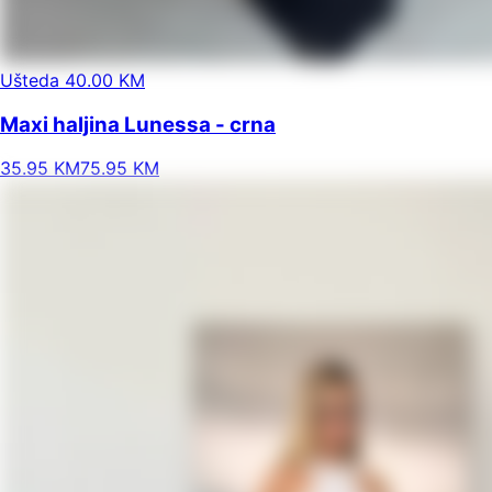
Ušteda 40.00 KM
Maxi haljina Lunessa - crna
35
.
95
KM
75.95
KM