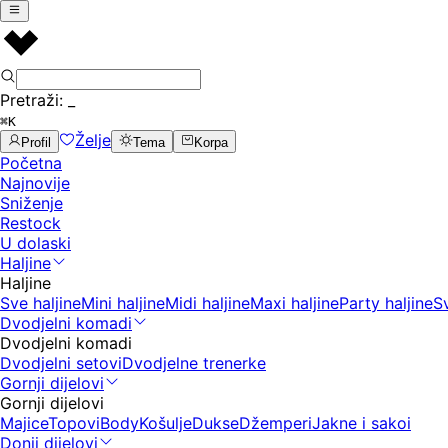
Pretraži:
_
⌘K
Želje
Profil
Tema
Korpa
Početna
Najnovije
Sniženje
Restock
U dolaski
Haljine
Haljine
Sve haljine
Mini haljine
Midi haljine
Maxi haljine
Party haljine
S
Dvodjelni komadi
Dvodjelni komadi
Dvodjelni setovi
Dvodjelne trenerke
Gornji dijelovi
Gornji dijelovi
Majice
Topovi
Body
Košulje
Dukse
Džemperi
Jakne i sakoi
Donji dijelovi