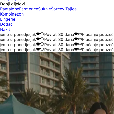
Donji dijelovi
Pantalone
Farmerice
Suknje
Šorcevi
Tajice
Kombinezoni
Lingerie
Dodaci
Nakit
 ponedjeljak
Povrat 30 dana
Plaćanje pouzećem
 ponedjeljak
Povrat 30 dana
Plaćanje pouzećem
 ponedjeljak
Povrat 30 dana
Plaćanje pouzećem
 ponedjeljak
Povrat 30 dana
Plaćanje pouzećem