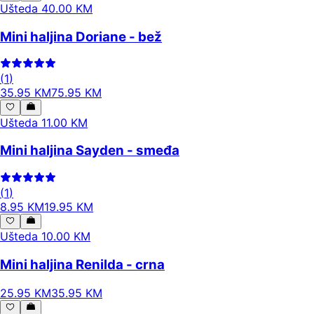
Ušteda 40.00 KM
Mini haljina Doriane - bež
(
1
)
35
.
95
KM
75.95
KM
Ušteda 11.00 KM
Mini haljina Sayden - smeđa
(
1
)
8
.
95
KM
19.95
KM
Ušteda 10.00 KM
Mini haljina Renilda - crna
25
.
95
KM
35.95
KM