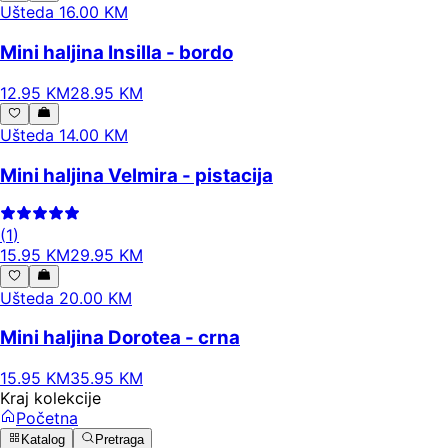
Ušteda 16.00 KM
Mini haljina Insilla - bordo
12
.
95
KM
28.95
KM
Ušteda 14.00 KM
Mini haljina Velmira - pistacija
(
1
)
15
.
95
KM
29.95
KM
Ušteda 20.00 KM
Mini haljina Dorotea - crna
15
.
95
KM
35.95
KM
Kraj kolekcije
Početna
Katalog
Pretraga