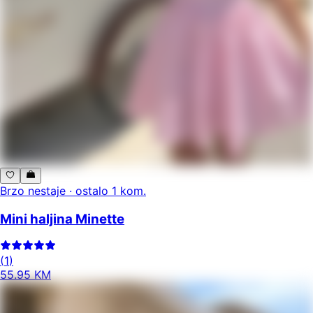
Brzo nestaje · ostalo 1 kom.
Mini haljina Minette
(
1
)
55
.
95
KM