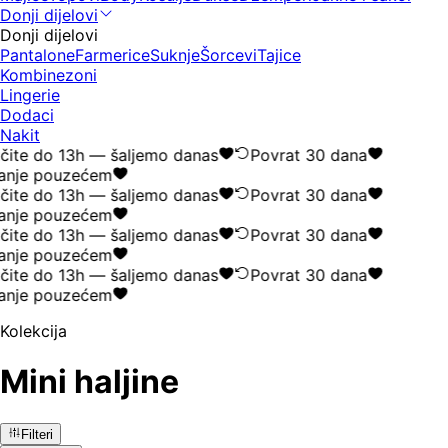
Donji dijelovi
Donji dijelovi
Pantalone
Farmerice
Suknje
Šorcevi
Tajice
Kombinezoni
Lingerie
Dodaci
Nakit
ite do 13h — šaljemo danas
Povrat 30 dana
nje pouzećem
ite do 13h — šaljemo danas
Povrat 30 dana
nje pouzećem
ite do 13h — šaljemo danas
Povrat 30 dana
nje pouzećem
ite do 13h — šaljemo danas
Povrat 30 dana
nje pouzećem
Kolekcija
Mini haljine
Filteri