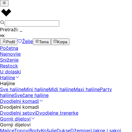
Pretraži:
_
⌘K
Želje
Profil
Tema
Korpa
Početna
Najnovije
Sniženje
Restock
U dolaski
Haljine
Haljine
Sve haljine
Mini haljine
Midi haljine
Maxi haljine
Party
haljine
Svečane haljine
Dvodjelni komadi
Dvodjelni komadi
Dvodjelni setovi
Dvodjelne trenerke
Gornji dijelovi
Gornji dijelovi
Majice
Topovi
Body
Košulje
Dukse
Džemperi
Jakne i sakoi