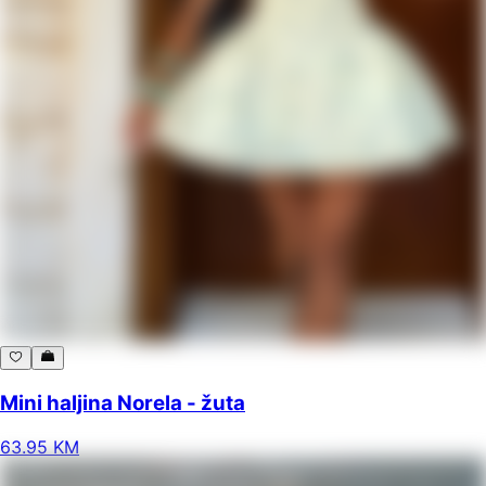
Mini haljina Norela - žuta
63
.
95
KM