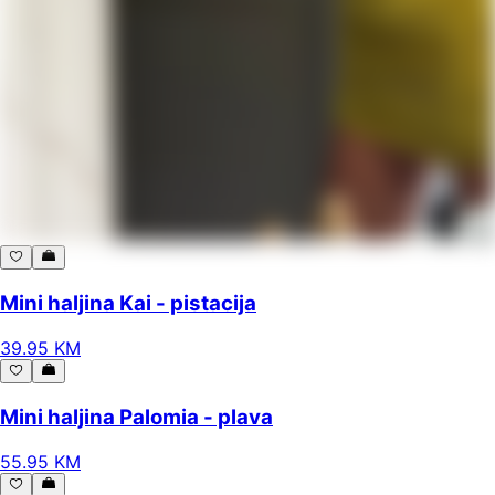
Mini haljina Kai - pistacija
39
.
95
KM
Mini haljina Palomia - plava
55
.
95
KM