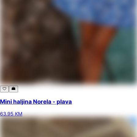
Mini haljina Norela - plava
63
.
95
KM