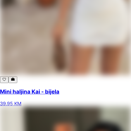
Mini haljina Kai - bijela
39
.
95
KM