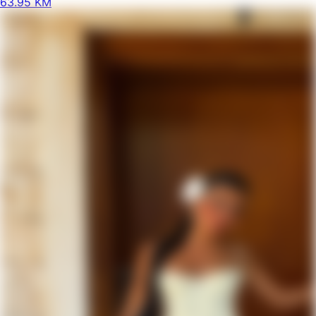
63
.
95
KM