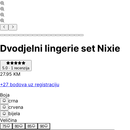
Dvodjelni lingerie set Nixie
5.0
·
1
recenzija
27
.
95
KM
+
27
bodova uz registraciju
Boja
crna
crvena
bijela
Veličina
75
80
85
90