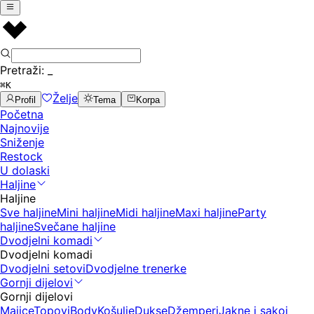
Pretraži:
_
⌘K
Želje
Profil
Tema
Korpa
Početna
Najnovije
Sniženje
Restock
U dolaski
Haljine
Haljine
Sve haljine
Mini haljine
Midi haljine
Maxi haljine
Party
haljine
Svečane haljine
Dvodjelni komadi
Dvodjelni komadi
Dvodjelni setovi
Dvodjelne trenerke
Gornji dijelovi
Gornji dijelovi
Majice
Topovi
Body
Košulje
Dukse
Džemperi
Jakne i sakoi