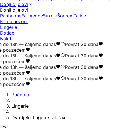
Donji dijelovi
Donji dijelovi
Pantalone
Farmerice
Suknje
Šorcevi
Tajice
Kombinezoni
Lingerie
Dodaci
Nakit
e do 13h — šaljemo danas
Povrat 30 dana
e pouzećem
e do 13h — šaljemo danas
Povrat 30 dana
e pouzećem
e do 13h — šaljemo danas
Povrat 30 dana
e pouzećem
e do 13h — šaljemo danas
Povrat 30 dana
e pouzećem
Početna
·
Lingerie
·
Dvodjelni lingerie set Nixie