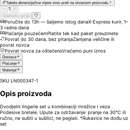
Tabela dimenzija
Sve mjere smo uzeli na stvarnom proizvodu
1
Odaberite opcije
Poručite do 13h — šaljemo istog dana
X-Express kurir, 1–
3 radna dana
Plaćanje pouzećem
Platite tek kad paket preuzmete
Povrat do 30 dana, bez pitanja
Zamjena veličine ili
povrat novca
Povrat novca za oštećeno
Vraćamo puni iznos
Dostava
Plaćanje
Materijal
SKU
LN000347-1
Opis proizvoda
Dvodjelni lingerie set u kombinaciji mrežice i veza .
Podesive bretele. Upute za održavanje: pranje na 30°C ili
ručno, ne sušiti u sušilici, ne peglati. *Rukavice ne dođu uz
set