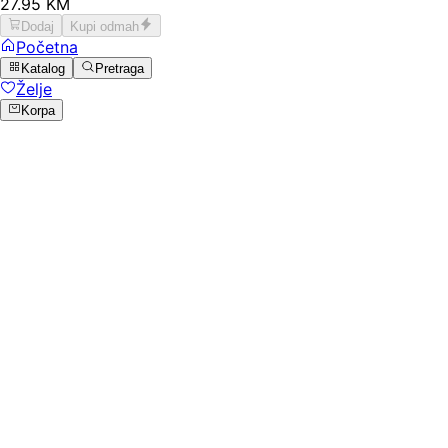
27
.
95
KM
Dodaj
Kupi odmah
Početna
Katalog
Pretraga
Želje
Korpa