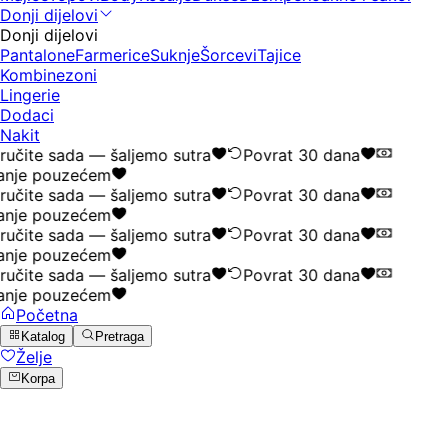
Donji dijelovi
Donji dijelovi
Pantalone
Farmerice
Suknje
Šorcevi
Tajice
Kombinezoni
Lingerie
Dodaci
Nakit
ručite sada — šaljemo sutra
Povrat 30 dana
anje pouzećem
ručite sada — šaljemo sutra
Povrat 30 dana
anje pouzećem
ručite sada — šaljemo sutra
Povrat 30 dana
anje pouzećem
ručite sada — šaljemo sutra
Povrat 30 dana
anje pouzećem
Početna
Katalog
Pretraga
Želje
Korpa