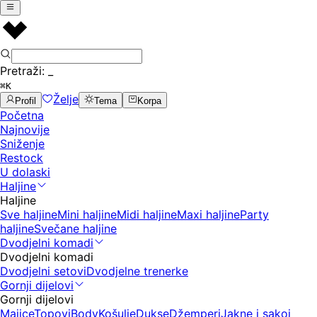
Pretraži:
_
⌘K
Želje
Profil
Tema
Korpa
Početna
Najnovije
Sniženje
Restock
U dolaski
Haljine
Haljine
Sve haljine
Mini haljine
Midi haljine
Maxi haljine
Party
haljine
Svečane haljine
Dvodjelni komadi
Dvodjelni komadi
Dvodjelni setovi
Dvodjelne trenerke
Gornji dijelovi
Gornji dijelovi
Majice
Topovi
Body
Košulje
Dukse
Džemperi
Jakne i sakoi