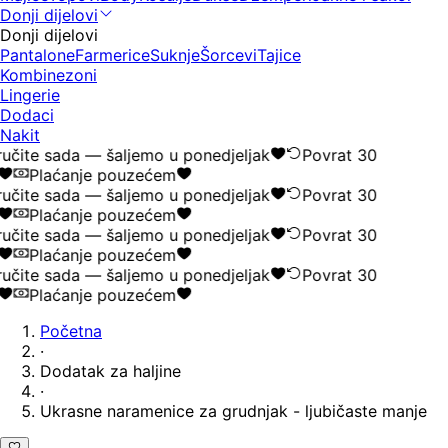
Donji dijelovi
Donji dijelovi
Pantalone
Farmerice
Suknje
Šorcevi
Tajice
Kombinezoni
Lingerie
Dodaci
Nakit
učite sada — šaljemo u ponedjeljak
Povrat 30
Plaćanje pouzećem
učite sada — šaljemo u ponedjeljak
Povrat 30
Plaćanje pouzećem
učite sada — šaljemo u ponedjeljak
Povrat 30
Plaćanje pouzećem
učite sada — šaljemo u ponedjeljak
Povrat 30
Plaćanje pouzećem
Početna
·
Dodatak za haljine
·
Ukrasne naramenice za grudnjak - ljubičaste manje