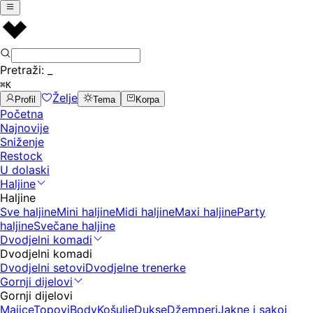
Pretraži:
_
⌘K
Želje
Profil
Tema
Korpa
Početna
Najnovije
Sniženje
Restock
U dolaski
Haljine
Haljine
Sve haljine
Mini haljine
Midi haljine
Maxi haljine
Party
haljine
Svečane haljine
Dvodjelni komadi
Dvodjelni komadi
Dvodjelni setovi
Dvodjelne trenerke
Gornji dijelovi
Gornji dijelovi
Majice
Topovi
Body
Košulje
Dukse
Džemperi
Jakne i sakoi