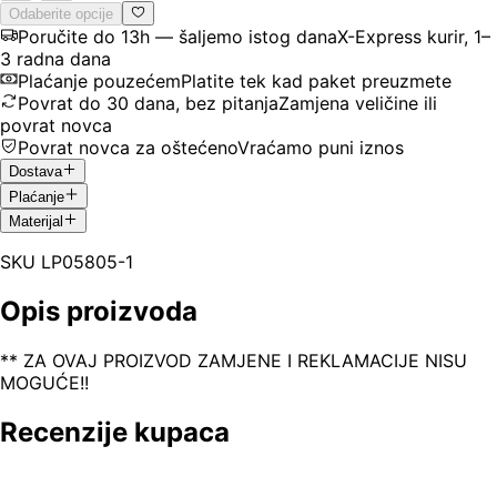
Odaberite opcije
Poručite do 13h — šaljemo istog dana
X-Express kurir, 1–
3 radna dana
Plaćanje pouzećem
Platite tek kad paket preuzmete
Povrat do 30 dana, bez pitanja
Zamjena veličine ili
povrat novca
Povrat novca za oštećeno
Vraćamo puni iznos
Dostava
Plaćanje
Materijal
SKU
LP05805-1
Opis proizvoda
** ZA OVAJ PROIZVOD ZAMJENE I REKLAMACIJE NISU
MOGUĆE!!
Recenzije kupaca