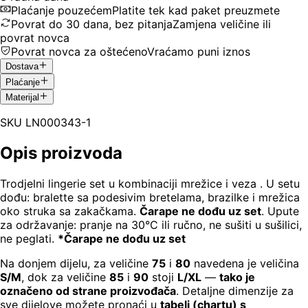
Plaćanje pouzećem
Platite tek kad paket preuzmete
Povrat do 30 dana, bez pitanja
Zamjena veličine ili
povrat novca
Povrat novca za oštećeno
Vraćamo puni iznos
Dostava
Plaćanje
Materijal
SKU
LN000343-1
Opis proizvoda
Trodjelni lingerie set u kombinaciji mrežice i veza . U setu
dođu: bralette sa podesivim bretelama, brazilke i mrežica
oko struka sa zakačkama.
Čarape ne dođu uz set
. Upute
za održavanje: pranje na 30°C ili ručno, ne sušiti u sušilici,
ne peglati.
*Čarape ne dođu uz set
Na donjem dijelu, za veličine
75
i
80
navedena je veličina
S/M
, dok za veličine
85
i
90
stoji
L/XL
—
tako je
označeno od strane proizvođača
. Detaljne dimenzije za
sve dijelove možete pronaći u
tabeli (chartu) s