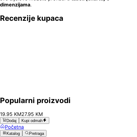
dimenzijama
.
Recenzije kupaca
Popularni proizvodi
19
.
95
KM
27.95
KM
Dodaj
Kupi odmah
Početna
Katalog
Pretraga