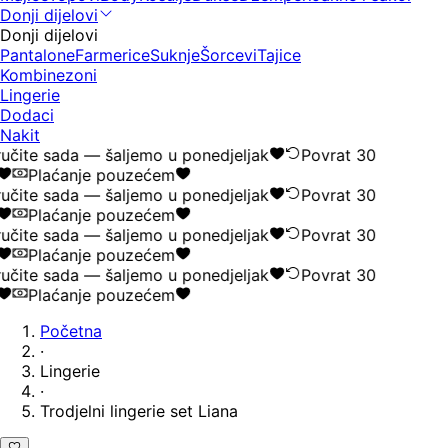
Donji dijelovi
Donji dijelovi
Pantalone
Farmerice
Suknje
Šorcevi
Tajice
Kombinezoni
Lingerie
Dodaci
Nakit
učite sada — šaljemo u ponedjeljak
Povrat 30
Plaćanje pouzećem
učite sada — šaljemo u ponedjeljak
Povrat 30
Plaćanje pouzećem
učite sada — šaljemo u ponedjeljak
Povrat 30
Plaćanje pouzećem
učite sada — šaljemo u ponedjeljak
Povrat 30
Plaćanje pouzećem
Početna
·
Lingerie
·
Trodjelni lingerie set Liana