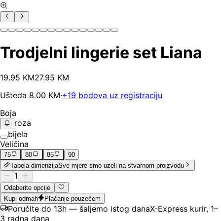
Trodjelni lingerie set Liana
19
.
95
KM
27.95
KM
Ušteda
8.00
KM
·
+
19
bodova uz registraciju
Boja
roza
bijela
Veličina
75
80
85
90
Tabela dimenzija
Sve mjere smo uzeli na stvarnom proizvodu
1
Odaberite opcije
Kupi odmah
Plaćanje pouzećem
Poručite do 13h — šaljemo istog dana
X-Express kurir, 1–
3 radna dana