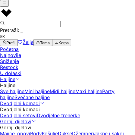
Pretraži:
_
⌘K
Želje
Profil
Tema
Korpa
Početna
Najnovije
Sniženje
Restock
U dolaski
Haljine
Haljine
Sve haljine
Mini haljine
Midi haljine
Maxi haljine
Party
haljine
Svečane haljine
Dvodjelni komadi
Dvodjelni komadi
Dvodjelni setovi
Dvodjelne trenerke
Gornji dijelovi
Gornji dijelovi
Majice
Topovi
Body
Košulje
Dukse
Džemperi
Jakne i sakoi