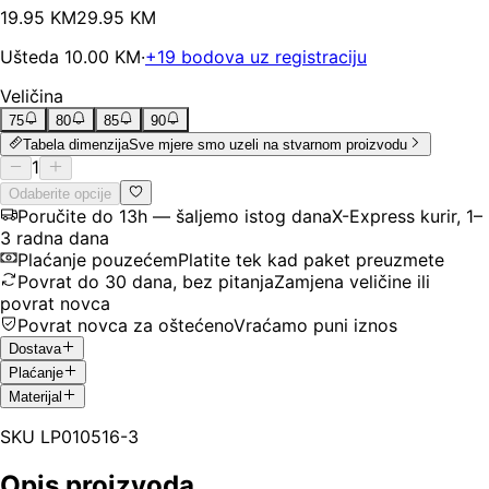
19
.
95
KM
29.95
KM
Ušteda
10.00
KM
·
+
19
bodova uz registraciju
Veličina
75
80
85
90
Tabela dimenzija
Sve mjere smo uzeli na stvarnom proizvodu
1
Odaberite opcije
Poručite do 13h — šaljemo istog dana
X-Express kurir, 1–
3 radna dana
Plaćanje pouzećem
Platite tek kad paket preuzmete
Povrat do 30 dana, bez pitanja
Zamjena veličine ili
povrat novca
Povrat novca za oštećeno
Vraćamo puni iznos
Dostava
Plaćanje
Materijal
SKU
LP010516-3
Opis proizvoda