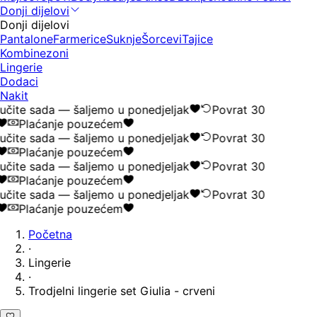
Donji dijelovi
Donji dijelovi
Pantalone
Farmerice
Suknje
Šorcevi
Tajice
Kombinezoni
Lingerie
Dodaci
Nakit
čite sada — šaljemo u ponedjeljak
Povrat 30
Plaćanje pouzećem
čite sada — šaljemo u ponedjeljak
Povrat 30
Plaćanje pouzećem
čite sada — šaljemo u ponedjeljak
Povrat 30
Plaćanje pouzećem
čite sada — šaljemo u ponedjeljak
Povrat 30
Plaćanje pouzećem
Početna
·
Lingerie
·
Trodjelni lingerie set Giulia - crveni