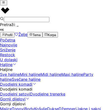
Pretraži:
_
⌘K
Želje
Profil
Tema
Korpa
Početna
Najnovije
Sniženje
Restock
U dolaski
Haljine
Haljine
Sve haljine
Mini haljine
Midi haljine
Maxi haljine
Party
haljine
Svečane haljine
Dvodjelni komadi
Dvodjelni komadi
Dvodjelni setovi
Dvodjelne trenerke
Gornji dijelovi
Gornji dijelovi
Majice
Topovi
Body
Košulje
Dukse
Džemperi
Jakne i sakoi