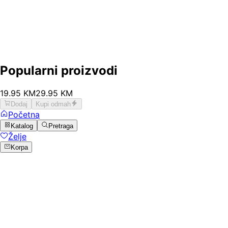
Popularni proizvodi
19
.
95
KM
29.95
KM
Dodaj
Kupi odmah
Početna
Katalog
Pretraga
Želje
Korpa