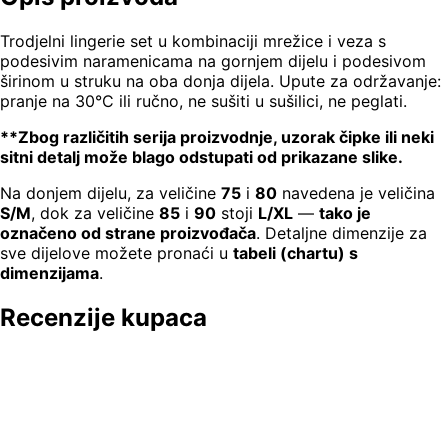
Trodjelni lingerie set u kombinaciji mrežice i veza s
podesivim naramenicama na gornjem dijelu i podesivom
širinom u struku na oba donja dijela. Upute za održavanje:
pranje na 30°C ili ručno, ne sušiti u sušilici, ne peglati.
**Zbog različitih serija proizvodnje, uzorak čipke ili neki
sitni detalj može blago odstupati od prikazane slike.
Na donjem dijelu, za veličine
75
i
80
navedena je veličina
S/M
, dok za veličine
85
i
90
stoji
L/XL
—
tako je
označeno od strane proizvođača
. Detaljne dimenzije za
sve dijelove možete pronaći u
tabeli (chartu) s
dimenzijama
.
Recenzije kupaca