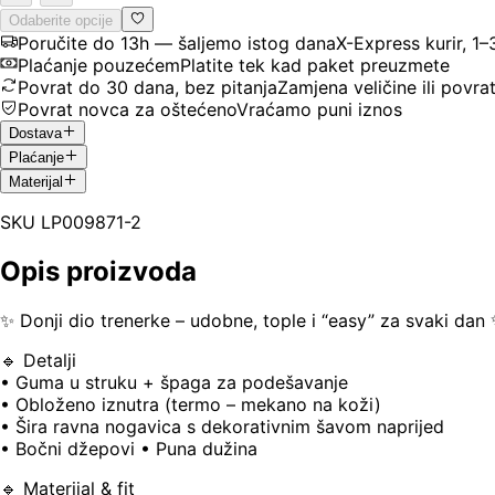
Odaberite opcije
Poručite do 13h — šaljemo istog dana
X-Express kurir, 1
Plaćanje pouzećem
Platite tek kad paket preuzmete
Povrat do 30 dana, bez pitanja
Zamjena veličine ili povra
Povrat novca za oštećeno
Vraćamo puni iznos
Dostava
Plaćanje
Materijal
SKU
LP009871-2
Opis proizvoda
✨ Donji dio trenerke – udobne, tople i “easy” za svaki dan
🔹 Detalji
• Guma u struku + špaga za podešavanje
• Obloženo iznutra (termo – mekano na koži)
• Šira ravna nogavica s dekorativnim šavom naprijed
• Bočni džepovi • Puna dužina
🔹 Materijal & fit