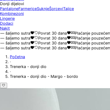
Donji dijelovi
Pantalone
Farmerice
Suknje
Šorcevi
Tajice
Kombinezoni
Lingerie
Dodaci
Nakit
aljemo sutra
Povrat 30 dana
Plaćanje pouzećem
aljemo sutra
Povrat 30 dana
Plaćanje pouzećem
aljemo sutra
Povrat 30 dana
Plaćanje pouzećem
aljemo sutra
Povrat 30 dana
Plaćanje pouzećem
Početna
·
Trenerka - donji dio
·
Trenerka - donji dio - Margo - bordo