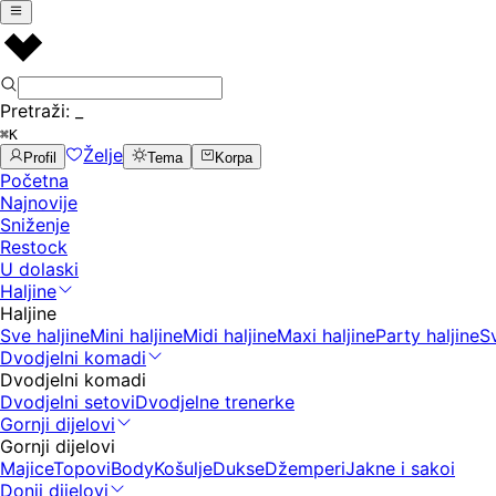
Pretraži:
_
⌘K
Želje
Profil
Tema
Korpa
Početna
Najnovije
Sniženje
Restock
U dolaski
Haljine
Haljine
Sve haljine
Mini haljine
Midi haljine
Maxi haljine
Party haljine
S
Dvodjelni komadi
Dvodjelni komadi
Dvodjelni setovi
Dvodjelne trenerke
Gornji dijelovi
Gornji dijelovi
Majice
Topovi
Body
Košulje
Dukse
Džemperi
Jakne i sakoi
Donji dijelovi