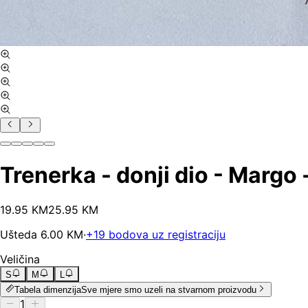
Trenerka - donji dio - Margo 
19
.
95
KM
25.95
KM
Ušteda
6.00
KM
·
+
19
bodova uz registraciju
Veličina
S
M
L
Tabela dimenzija
Sve mjere smo uzeli na stvarnom proizvodu
1