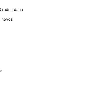
–3 radna dana
t novca
 ✨