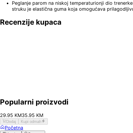
Peglanje parom na niskoj temperaturionji dio trenerke 
struku je elastična guma koja omogućava prilagodljivo
Recenzije kupaca
Popularni proizvodi
29
.
95
KM
35.95
KM
Dodaj
Kupi odmah
Početna