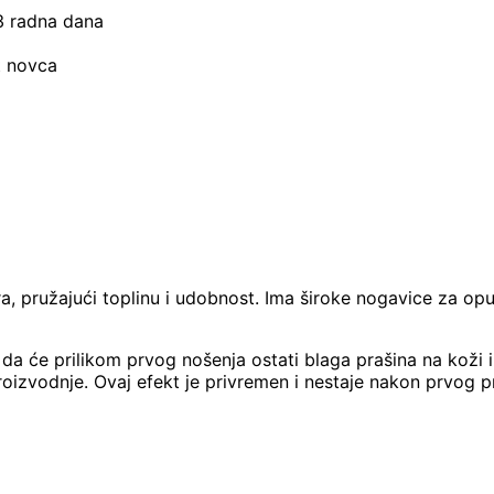
–3 radna dana
t novca
a, pružajući toplinu i udobnost. Ima široke nogavice za opu
 će prilikom prvog nošenja ostati blaga prašina na koži ili
izvodnje. Ovaj efekt je privremen i nestaje nakon prvog p