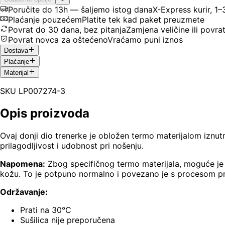
Poručite do 13h — šaljemo istog dana
X-Express kurir, 1
Plaćanje pouzećem
Platite tek kad paket preuzmete
Povrat do 30 dana, bez pitanja
Zamjena veličine ili povra
Povrat novca za oštećeno
Vraćamo puni iznos
Dostava
Plaćanje
Materijal
SKU
LP007274-3
Opis proizvoda
Ovaj donji dio trenerke je obložen termo materijalom iznutr
prilagodljivost i udobnost pri nošenju.
Napomena:
Zbog specifičnog termo materijala, moguće je da
kožu. To je potpuno normalno i povezano je s procesom pro
Održavanje:
Prati na 30°C
Sušilica nije preporučena