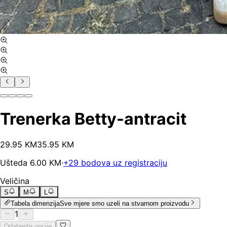
Trenerka Betty-antracit
29
.
95
KM
35.95
KM
Ušteda
6.00
KM
·
+
29
bodova uz registraciju
Veličina
S
M
L
Tabela dimenzija
Sve mjere smo uzeli na stvarnom proizvodu
1
Odaberite opcije