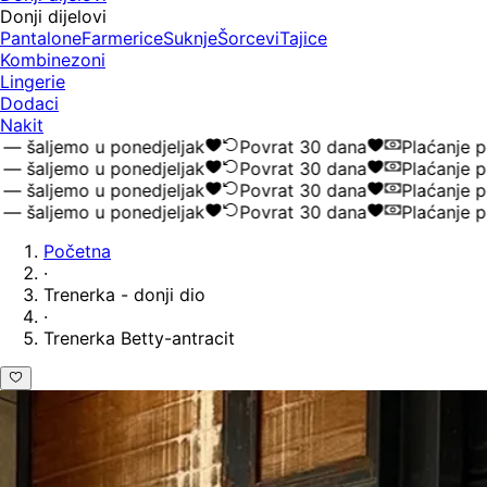
Donji dijelovi
Pantalone
Farmerice
Suknje
Šorcevi
Tajice
Kombinezoni
Lingerie
Dodaci
Nakit
ljemo u ponedjeljak
Povrat 30 dana
Plaćanje pouz
ljemo u ponedjeljak
Povrat 30 dana
Plaćanje pouz
ljemo u ponedjeljak
Povrat 30 dana
Plaćanje pouz
ljemo u ponedjeljak
Povrat 30 dana
Plaćanje pouz
Početna
·
Trenerka - donji dio
·
Trenerka Betty-antracit