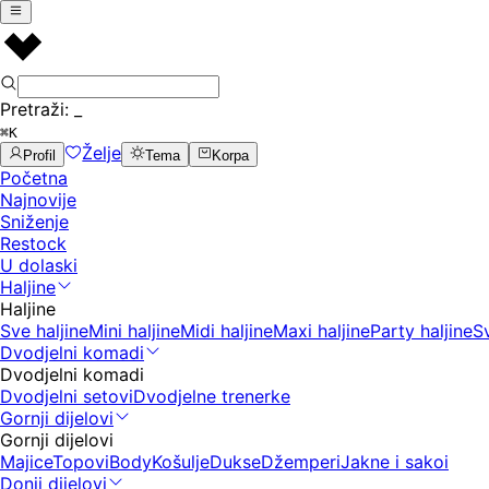
Pretraži:
_
⌘K
Želje
Profil
Tema
Korpa
Početna
Najnovije
Sniženje
Restock
U dolaski
Haljine
Haljine
Sve haljine
Mini haljine
Midi haljine
Maxi haljine
Party haljine
S
Dvodjelni komadi
Dvodjelni komadi
Dvodjelni setovi
Dvodjelne trenerke
Gornji dijelovi
Gornji dijelovi
Majice
Topovi
Body
Košulje
Dukse
Džemperi
Jakne i sakoi
Donji dijelovi