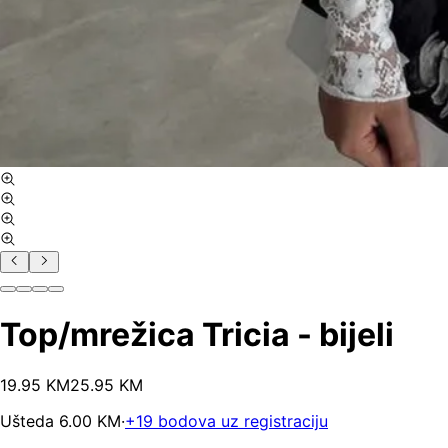
Top/mrežica Tricia - bijeli
19
.
95
KM
25.95
KM
Ušteda
6.00
KM
·
+
19
bodova uz registraciju