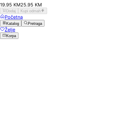
19
.
95
KM
25.95
KM
Dodaj
Kupi odmah
Početna
Katalog
Pretraga
Želje
Korpa