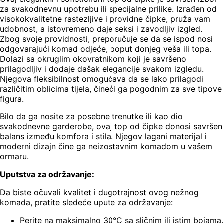
za svakodnevnu upotrebu ili specijalne prilike. Izrađen od
visokokvalitetne rastezljive i providne čipke, pruža vam
udobnost, a istovremeno daje seksi i zavodljiv izgled.
Zbog svoje providnosti, preporučuje se da se ispod nosi
odgovarajući komad odjeće, poput donjeg veša ili topa.
Dolazi sa okruglim okovratnikom koji je savršeno
prilagodljiv i dodaje dašak elegancije svakom izgledu.
Njegova fleksibilnost omogućava da se lako prilagodi
različitim oblicima tijela, čineći ga pogodnim za sve tipove
figura.
Bilo da ga nosite za posebne trenutke ili kao dio
svakodnevne garderobe, ovaj top od čipke donosi savršen
balans između komfora i stila. Njegov lagani materijal i
moderni dizajn čine ga neizostavnim komadom u vašem
ormaru.
Uputstva za održavanje:
Da biste očuvali kvalitet i dugotrajnost ovog nežnog
komada, pratite sledeće upute za održavanje:
Perite na maksimalno 30°C sa sličnim ili istim bojama.