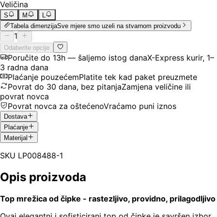
Veličina
S
M
L
Tabela dimenzija
Sve mjere smo uzeli na stvarnom proizvodu
1
Odaberite opcije
Poručite do 13h — šaljemo istog dana
X-Express kurir, 1–
3 radna dana
Plaćanje pouzećem
Platite tek kad paket preuzmete
Povrat do 30 dana, bez pitanja
Zamjena veličine ili
povrat novca
Povrat novca za oštećeno
Vraćamo puni iznos
Dostava
Plaćanje
Materijal
SKU
LP008488-1
Opis proizvoda
Top mrežica od čipke - rastezljivo, providno, prilagodljivo
Ovaj elegantni i sofisticirani top od čipke je savršen izbor