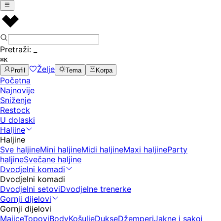
Pretraži:
_
⌘K
Želje
Profil
Tema
Korpa
Početna
Najnovije
Sniženje
Restock
U dolaski
Haljine
Haljine
Sve haljine
Mini haljine
Midi haljine
Maxi haljine
Party
haljine
Svečane haljine
Dvodjelni komadi
Dvodjelni komadi
Dvodjelni setovi
Dvodjelne trenerke
Gornji dijelovi
Gornji dijelovi
Majice
Topovi
Body
Košulje
Dukse
Džemperi
Jakne i sakoi