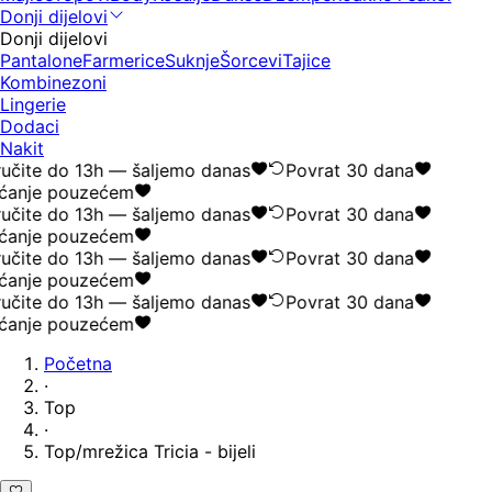
Donji dijelovi
Donji dijelovi
Pantalone
Farmerice
Suknje
Šorcevi
Tajice
Kombinezoni
Lingerie
Dodaci
Nakit
učite do 13h — šaljemo danas
Povrat 30 dana
ćanje pouzećem
učite do 13h — šaljemo danas
Povrat 30 dana
ćanje pouzećem
učite do 13h — šaljemo danas
Povrat 30 dana
ćanje pouzećem
učite do 13h — šaljemo danas
Povrat 30 dana
ćanje pouzećem
Početna
·
Top
·
Top/mrežica Tricia - bijeli