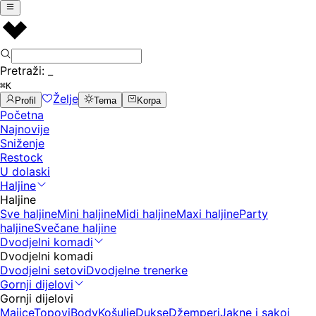
Pretraži:
_
⌘K
Želje
Profil
Tema
Korpa
Početna
Najnovije
Sniženje
Restock
U dolaski
Haljine
Haljine
Sve haljine
Mini haljine
Midi haljine
Maxi haljine
Party
haljine
Svečane haljine
Dvodjelni komadi
Dvodjelni komadi
Dvodjelni setovi
Dvodjelne trenerke
Gornji dijelovi
Gornji dijelovi
Majice
Topovi
Body
Košulje
Dukse
Džemperi
Jakne i sakoi