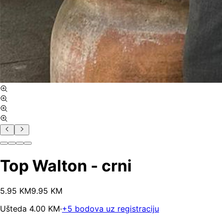
Top Walton - crni
5
.
95
KM
9.95
KM
Ušteda
4.00
KM
·
+
5
bodova uz registraciju