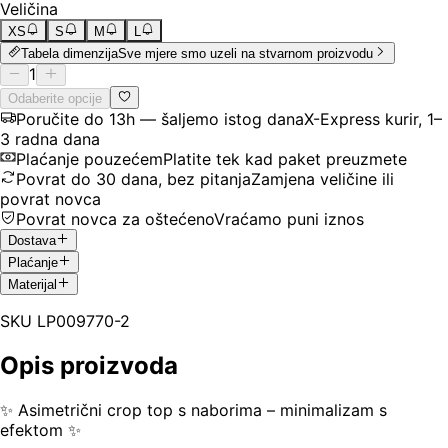
Veličina
XS
S
M
L
Tabela dimenzija
Sve mjere smo uzeli na stvarnom proizvodu
1
Odaberite opcije
Poručite do 13h — šaljemo istog dana
X-Express kurir, 1–
3 radna dana
Plaćanje pouzećem
Platite tek kad paket preuzmete
Povrat do 30 dana, bez pitanja
Zamjena veličine ili
povrat novca
Povrat novca za oštećeno
Vraćamo puni iznos
Dostava
Plaćanje
Materijal
SKU
LP009770-2
Opis proizvoda
✨ Asimetrični crop top s naborima – minimalizam s
efektom ✨