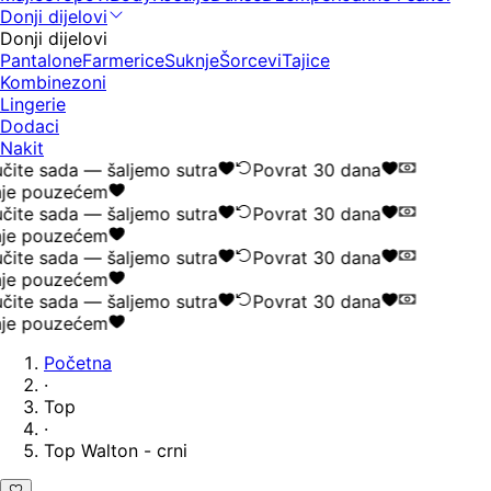
Donji dijelovi
Donji dijelovi
Pantalone
Farmerice
Suknje
Šorcevi
Tajice
Kombinezoni
Lingerie
Dodaci
Nakit
ite sada — šaljemo sutra
Povrat 30 dana
je pouzećem
ite sada — šaljemo sutra
Povrat 30 dana
je pouzećem
ite sada — šaljemo sutra
Povrat 30 dana
je pouzećem
ite sada — šaljemo sutra
Povrat 30 dana
je pouzećem
Početna
·
Top
·
Top Walton - crni