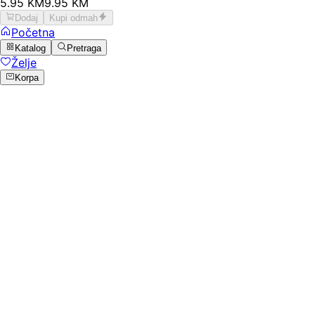
5
.
95
KM
9.95
KM
Dodaj
Kupi odmah
Početna
Katalog
Pretraga
Želje
Korpa