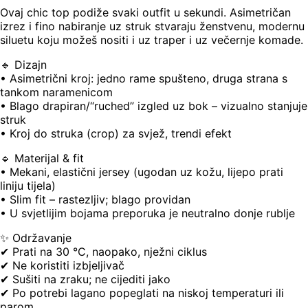
Ovaj chic top podiže svaki outfit u sekundi. Asimetričan
izrez i fino nabiranje uz struk stvaraju ženstvenu, modernu
siluetu koju možeš nositi i uz traper i uz večernje komade.
🔹 Dizajn
• Asimetrični kroj: jedno rame spušteno, druga strana s
tankom naramenicom
• Blago drapiran/“ruched” izgled uz bok – vizualno stanjuje
struk
• Kroj do struka (crop) za svjež, trendi efekt
🔹 Materijal & fit
• Mekani, elastični jersey (ugodan uz kožu, lijepo prati
liniju tijela)
• Slim fit – rastezljiv; blago providan
• U svjetlijim bojama preporuka je neutralno donje rublje
✨ Održavanje
✔ Prati na 30 °C, naopako, nježni ciklus
✔ Ne koristiti izbjeljivač
✔ Sušiti na zraku; ne cijediti jako
✔ Po potrebi lagano popeglati na niskoj temperaturi ili
parom