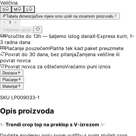
Veličina
S
M
L
Tabela dimenzija
Sve mjere smo uzeli na stvarnom proizvodu
1
Odaberite opcije
Poručite do 13h — šaljemo istog dana
X-Express kurir, 1–
3 radna dana
Plaćanje pouzećem
Platite tek kad paket preuzmete
Povrat do 30 dana, bez pitanja
Zamjena veličine ili
povrat novca
Povrat novca za oštećeno
Vraćamo puni iznos
Dostava
Plaćanje
Materijal
SKU
LP009033-1
Opis proizvoda
✨
Trendi crop top na preklop s V-izrezom
✨
Dodajte modernu notu svom outfitu s ovim stylish crop