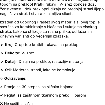
topom na preklop! Kratki rukavi i V-izrez donose dozu
ženstvenosti, dok preklopni dizajn na prednjoj strani lijepo
naglašava struk i stvara zanimljivu siluetu.
Izrađen od ugodnog i rastezljivog materijala, ovaj top je
savršen za kombiniranje s hlačama i suknjama visokog
struka. Lako se stilizuje za razne prilike, od ležernih
dnevnih varijanti do večernjih izlazaka.
🔹
Kroj:
Crop top kratkih rukava, na preklop
🔹
Dekolte:
V-izrez
🔹
Detalji:
Dizajn na preklop, rastezljiv materijal
🔹
Stil:
Moderan, trendi, lako se kombinuje
✨
Održavanje:
✔ Pranje na 30 stepeni sa sličnim bojama
✔ Peglati sa zaštitnom tkaninom preko ili parom
❌ Ne sušiti u sušilici