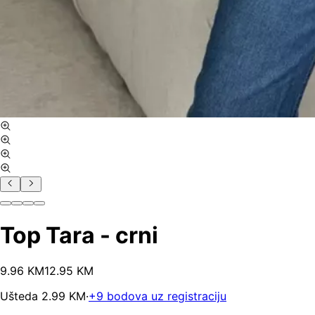
Top Tara - crni
9
.
96
KM
12.95
KM
Ušteda
2.99
KM
·
+
9
bodova uz registraciju