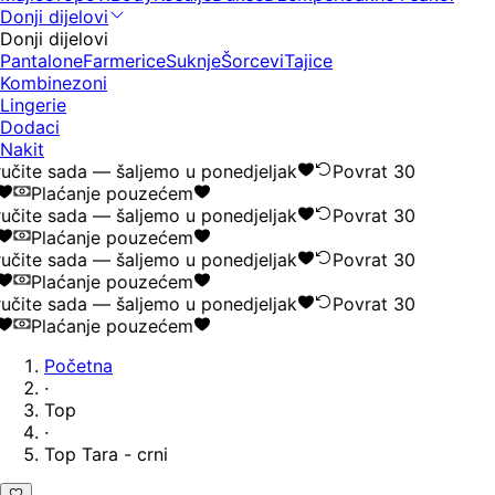
Donji dijelovi
Donji dijelovi
Pantalone
Farmerice
Suknje
Šorcevi
Tajice
Kombinezoni
Lingerie
Dodaci
Nakit
učite sada — šaljemo u ponedjeljak
Povrat 30
Plaćanje pouzećem
učite sada — šaljemo u ponedjeljak
Povrat 30
Plaćanje pouzećem
učite sada — šaljemo u ponedjeljak
Povrat 30
Plaćanje pouzećem
učite sada — šaljemo u ponedjeljak
Povrat 30
Plaćanje pouzećem
Početna
·
Top
·
Top Tara - crni