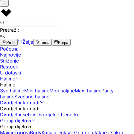
Pretraži:
_
⌘K
Želje
Profil
Tema
Korpa
Početna
Najnovije
Sniženje
Restock
U dolaski
Haljine
Haljine
Sve haljine
Mini haljine
Midi haljine
Maxi haljine
Party
haljine
Svečane haljine
Dvodjelni komadi
Dvodjelni komadi
Dvodjelni setovi
Dvodjelne trenerke
Gornji dijelovi
Gornji dijelovi
Majice
Topovi
Body
Košulje
Dukse
Džemperi
Jakne i sakoi