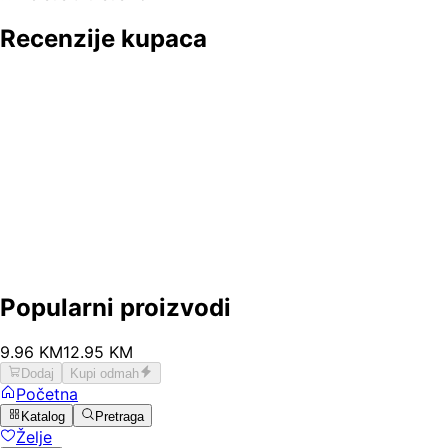
Recenzije kupaca
Popularni proizvodi
9
.
96
KM
12.95
KM
Dodaj
Kupi odmah
Početna
Katalog
Pretraga
Želje