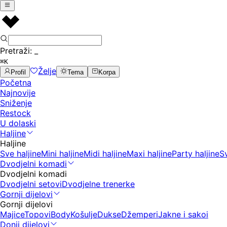
Pretraži:
_
⌘K
Želje
Profil
Tema
Korpa
Početna
Najnovije
Sniženje
Restock
U dolaski
Haljine
Haljine
Sve haljine
Mini haljine
Midi haljine
Maxi haljine
Party haljine
S
Dvodjelni komadi
Dvodjelni komadi
Dvodjelni setovi
Dvodjelne trenerke
Gornji dijelovi
Gornji dijelovi
Majice
Topovi
Body
Košulje
Dukse
Džemperi
Jakne i sakoi
Donji dijelovi