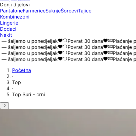
Donji dijelovi
Pantalone
Farmerice
Suknje
Šorcevi
Tajice
Kombinezoni
Lingerie
Dodaci
Nakit
 šaljemo u ponedjeljak
Povrat 30 dana
Plaćanje po
 šaljemo u ponedjeljak
Povrat 30 dana
Plaćanje po
 šaljemo u ponedjeljak
Povrat 30 dana
Plaćanje po
 šaljemo u ponedjeljak
Povrat 30 dana
Plaćanje po
Početna
·
Top
·
Top Suri - crni