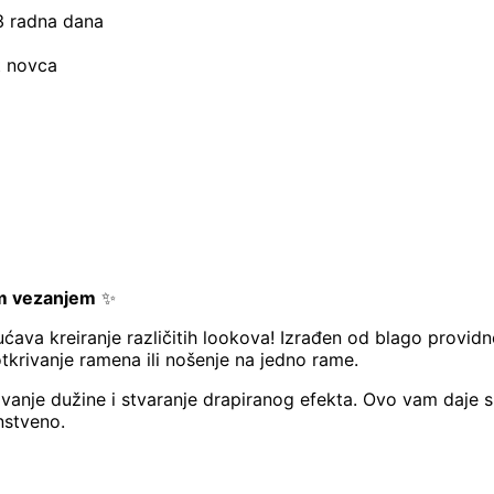
–3 radna dana
t novca
im vezanjem
✨
a kreiranje različitih lookova! Izrađen od blago providnog, 
otkrivanje ramena ili nošenje na jedno rame.
anje dužine i stvaranje drapiranog efekta. Ovo vam daje slo
instveno.