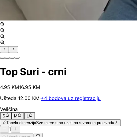
Top Suri - crni
4
.
95
KM
16.95
KM
Ušteda
12.00
KM
·
+
4
bodova uz registraciju
Veličina
S
M
L
Tabela dimenzija
Sve mjere smo uzeli na stvarnom proizvodu
1
Odaberite opcije