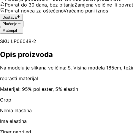
Povrat do 30 dana, bez pitanja
Zamjena veličine ili povra
Povrat novca za oštećeno
Vraćamo puni iznos
Dostava
Plaćanje
Materijal
SKU
LP06048-2
Opis proizvoda
Na modelu je slikana veličina: S. Visina modela 165cm, teži
rebrasti materijal
Materijal: 95% poliester, 5% elastin
Crop
Nema elastina
Ima elastina
Ziper naprijed