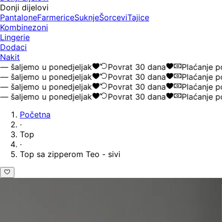
Donji dijelovi
Pantalone
Farmerice
Suknje
Šorcevi
Tajice
Kombinezoni
Lingerie
Dodaci
Nakit
aljemo u ponedjeljak
Povrat 30 dana
Plaćanje pou
aljemo u ponedjeljak
Povrat 30 dana
Plaćanje pou
aljemo u ponedjeljak
Povrat 30 dana
Plaćanje pou
aljemo u ponedjeljak
Povrat 30 dana
Plaćanje pou
Početna
·
Top
·
Top sa zipperom Teo - sivi