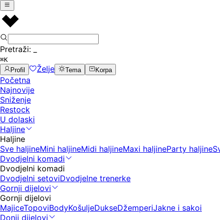
Pretraži:
_
⌘K
Želje
Profil
Tema
Korpa
Početna
Najnovije
Sniženje
Restock
U dolaski
Haljine
Haljine
Sve haljine
Mini haljine
Midi haljine
Maxi haljine
Party haljine
S
Dvodjelni komadi
Dvodjelni komadi
Dvodjelni setovi
Dvodjelne trenerke
Gornji dijelovi
Gornji dijelovi
Majice
Topovi
Body
Košulje
Dukse
Džemperi
Jakne i sakoi
Donji dijelovi