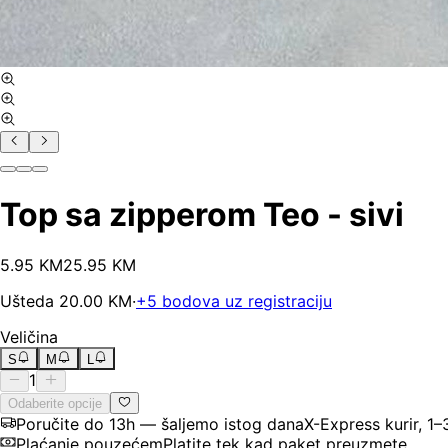
Top sa zipperom Teo - sivi
5
.
95
KM
25.95
KM
Ušteda
20.00
KM
·
+
5
bodova uz registraciju
Veličina
S
M
L
1
Odaberite opcije
Poručite do 13h — šaljemo istog dana
X-Express kurir, 1
Plaćanje pouzećem
Platite tek kad paket preuzmete