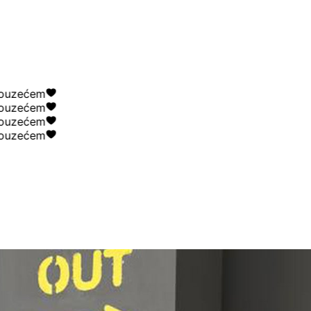
zećem
zećem
zećem
zećem