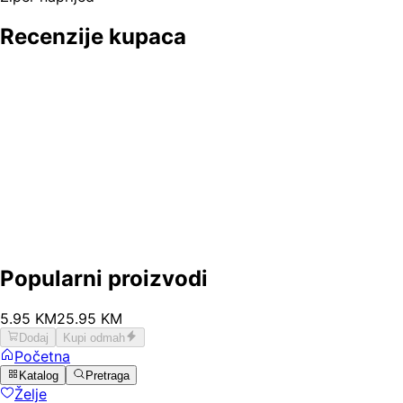
Recenzije kupaca
Popularni proizvodi
5
.
95
KM
25.95
KM
Dodaj
Kupi odmah
Početna
Katalog
Pretraga
Želje