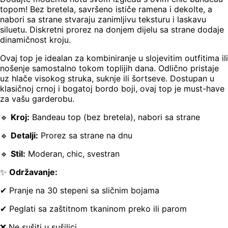
topom! Bez bretela, savršeno ističe ramena i dekolte, a
nabori sa strane stvaraju zanimljivu teksturu i laskavu
siluetu. Diskretni prorez na donjem dijelu sa strane dodaje
dinamičnost kroju.
Ovaj top je idealan za kombiniranje u slojevitim outfitima ili
nošenje samostalno tokom toplijih dana. Odlično pristaje
uz hlače visokog struka, suknje ili šortseve. Dostupan u
klasičnoj crnoj i bogatoj bordo boji, ovaj top je must-have
za vašu garderobu.
🔹
Kroj:
Bandeau top (bez bretela), nabori sa strane
🔹
Detalji:
Prorez sa strane na dnu
🔹
Stil:
Moderan, chic, svestran
✨
Održavanje:
✔ Pranje na 30 stepeni sa sličnim bojama
✔ Peglati sa zaštitnom tkaninom preko ili parom
❌ Ne sušiti u sušilici