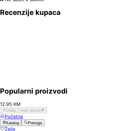
Recenzije kupaca
Popularni proizvodi
12
.
95
KM
Dodaj
Kupi odmah
Početna
Katalog
Pretraga
Želje