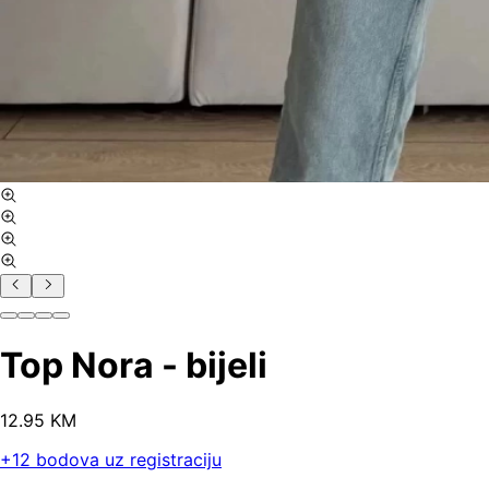
Top Nora - bijeli
12
.
95
KM
+
12
bodova uz registraciju