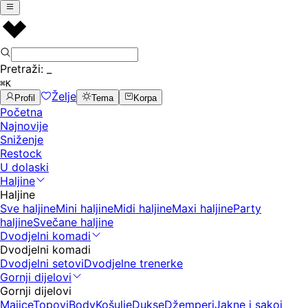
Pretraži:
_
⌘K
Želje
Profil
Tema
Korpa
Početna
Najnovije
Sniženje
Restock
U dolaski
Haljine
Haljine
Sve haljine
Mini haljine
Midi haljine
Maxi haljine
Party
haljine
Svečane haljine
Dvodjelni komadi
Dvodjelni komadi
Dvodjelni setovi
Dvodjelne trenerke
Gornji dijelovi
Gornji dijelovi
Majice
Topovi
Body
Košulje
Dukse
Džemperi
Jakne i sakoi