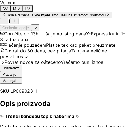
Veličina
S
M
L
Tabela dimenzija
Sve mjere smo uzeli na stvarnom proizvodu
1
Odaberite opcije
Poručite do 13h — šaljemo istog dana
X-Express kurir, 1–
3 radna dana
Plaćanje pouzećem
Platite tek kad paket preuzmete
Povrat do 30 dana, bez pitanja
Zamjena veličine ili
povrat novca
Povrat novca za oštećeno
Vraćamo puni iznos
Dostava
Plaćanje
Materijal
SKU
LP009023-1
Opis proizvoda
✨
Trendi bandeau top s naborima
✨
Dodajte modernu notu svom izgledu s ovim chic bandeau