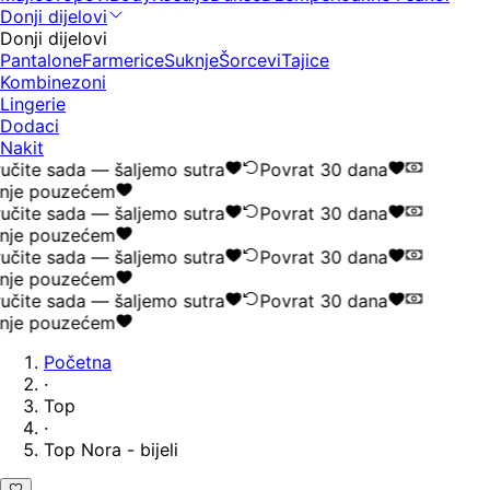
Donji dijelovi
Donji dijelovi
Pantalone
Farmerice
Suknje
Šorcevi
Tajice
Kombinezoni
Lingerie
Dodaci
Nakit
učite sada — šaljemo sutra
Povrat 30 dana
nje pouzećem
učite sada — šaljemo sutra
Povrat 30 dana
nje pouzećem
učite sada — šaljemo sutra
Povrat 30 dana
nje pouzećem
učite sada — šaljemo sutra
Povrat 30 dana
nje pouzećem
Početna
·
Top
·
Top Nora - bijeli