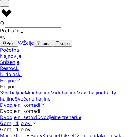
Pretraži:
_
⌘K
Želje
Profil
Tema
Korpa
Početna
Najnovije
Sniženje
Restock
U dolaski
Haljine
Haljine
Sve haljine
Mini haljine
Midi haljine
Maxi haljine
Party
haljine
Svečane haljine
Dvodjelni komadi
Dvodjelni komadi
Dvodjelni setovi
Dvodjelne trenerke
Gornji dijelovi
Gornji dijelovi
Majice
Topovi
Body
Košulje
Dukse
Džemperi
Jakne i sakoi