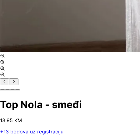
Top Nola - smeđi
13
.
95
KM
+
13
bodova uz registraciju