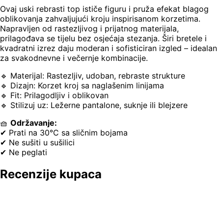
Ovaj uski rebrasti top ističe figuru i pruža efekat blagog
oblikovanja zahvaljujući kroju inspirisanom korzetima.
Napravljen od rastezljivog i prijatnog materijala,
prilagođava se tijelu bez osjećaja stezanja. Širi bretele i
kvadratni izrez daju moderan i sofisticiran izgled – idealan
za svakodnevne i večernje kombinacije.
🔹 Materijal: Rastezljiv, udoban, rebraste strukture
🔹 Dizajn: Korzet kroj sa naglašenim linijama
🔹 Fit: Prilagodljiv i oblikovan
🔹 Stilizuj uz: Ležerne pantalone, suknje ili blejzere
🧺
Održavanje:
✔ Prati na 30°C sa sličnim bojama
✔ Ne sušiti u sušilici
✔ Ne peglati
Recenzije kupaca