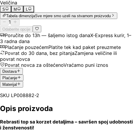
Veličina
S
M
L
Tabela dimenzija
Sve mjere smo uzeli na stvarnom proizvodu
1
Odaberite opcije
Poručite do 13h — šaljemo istog dana
X-Express kurir, 1–
3 radna dana
Plaćanje pouzećem
Platite tek kad paket preuzmete
Povrat do 30 dana, bez pitanja
Zamjena veličine ili
povrat novca
Povrat novca za oštećeno
Vraćamo puni iznos
Dostava
Plaćanje
Materijal
SKU
LP008882-2
Opis proizvoda
Rebrasti top sa korzet detaljima – savršen spoj udobnosti
i ženstvenosti!