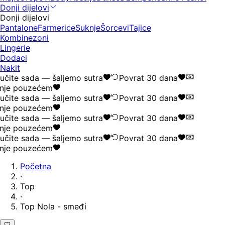
Donji dijelovi
Donji dijelovi
Pantalone
Farmerice
Suknje
Šorcevi
Tajice
Kombinezoni
Lingerie
Dodaci
Nakit
učite sada — šaljemo sutra
Povrat 30 dana
nje pouzećem
učite sada — šaljemo sutra
Povrat 30 dana
nje pouzećem
učite sada — šaljemo sutra
Povrat 30 dana
nje pouzećem
učite sada — šaljemo sutra
Povrat 30 dana
nje pouzećem
Početna
·
Top
·
Top Nola - smeđi