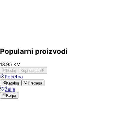
Popularni proizvodi
13
.
95
KM
Dodaj
Kupi odmah
Početna
Katalog
Pretraga
Želje
Korpa