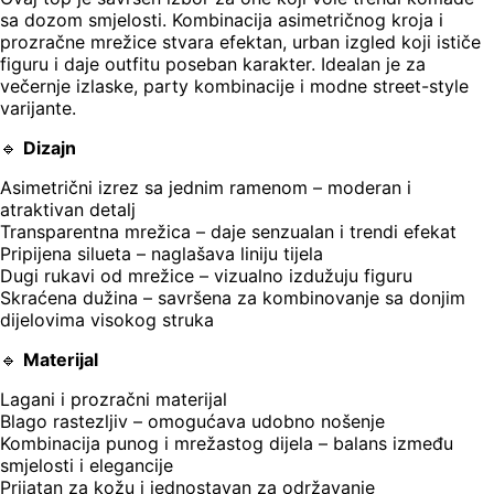
sa dozom smjelosti. Kombinacija asimetričnog kroja i
prozračne mrežice stvara efektan, urban izgled koji ističe
figuru i daje outfitu poseban karakter. Idealan je za
večernje izlaske, party kombinacije i modne street-style
varijante.
🔹
Dizajn
Asimetrični izrez sa jednim ramenom – moderan i
atraktivan detalj
Transparentna mrežica – daje senzualan i trendi efekat
Pripijena silueta – naglašava liniju tijela
Dugi rukavi od mrežice – vizualno izdužuju figuru
Skraćena dužina – savršena za kombinovanje sa donjim
dijelovima visokog struka
🔹
Materijal
Lagani i prozračni materijal
Blago rastezljiv – omogućava udobno nošenje
Kombinacija punog i mrežastog dijela – balans između
smjelosti i elegancije
Prijatan za kožu i jednostavan za održavanje