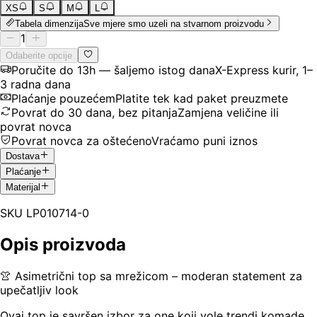
XS
S
M
L
Tabela dimenzija
Sve mjere smo uzeli na stvarnom proizvodu
1
Odaberite opcije
Poručite do 13h — šaljemo istog dana
X-Express kurir, 1–
3 radna dana
Plaćanje pouzećem
Platite tek kad paket preuzmete
Povrat do 30 dana, bez pitanja
Zamjena veličine ili
povrat novca
Povrat novca za oštećeno
Vraćamo puni iznos
Dostava
Plaćanje
Materijal
SKU
LP010714-0
Opis proizvoda
👚 Asimetrični top sa mrežicom – moderan statement za
upečatljiv look
Ovaj top je savršen izbor za one koji vole trendi komade