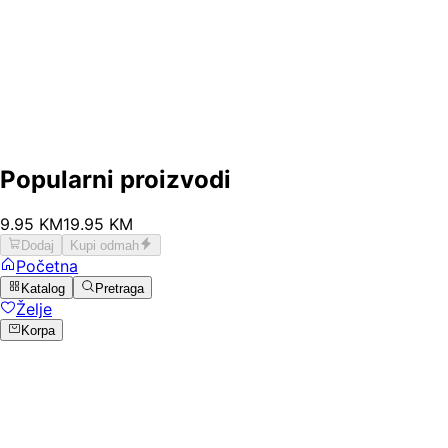
Popularni proizvodi
9
.
95
KM
19.95
KM
Dodaj
Kupi odmah
Početna
Katalog
Pretraga
Želje
Korpa