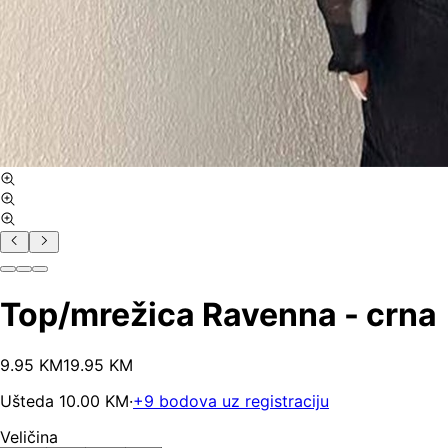
Top/mrežica Ravenna - crna
9
.
95
KM
19.95
KM
Ušteda
10.00
KM
·
+
9
bodova uz registraciju
Veličina