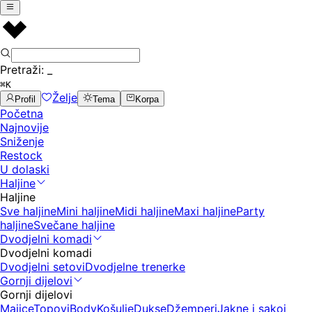
Pretraži:
_
⌘K
Želje
Profil
Tema
Korpa
Početna
Najnovije
Sniženje
Restock
U dolaski
Haljine
Haljine
Sve haljine
Mini haljine
Midi haljine
Maxi haljine
Party
haljine
Svečane haljine
Dvodjelni komadi
Dvodjelni komadi
Dvodjelni setovi
Dvodjelne trenerke
Gornji dijelovi
Gornji dijelovi
Majice
Topovi
Body
Košulje
Dukse
Džemperi
Jakne i sakoi