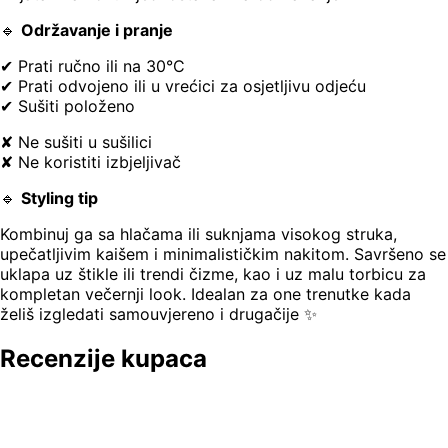
🔹
Održavanje i pranje
✔ Prati ručno ili na 30°C
✔ Prati odvojeno ili u vrećici za osjetljivu odjeću
✔ Sušiti položeno
✘ Ne sušiti u sušilici
✘ Ne koristiti izbjeljivač
🔹
Styling tip
Kombinuj ga sa hlačama ili suknjama visokog struka,
upečatljivim kaišem i minimalističkim nakitom. Savršeno se
uklapa uz štikle ili trendi čizme, kao i uz malu torbicu za
kompletan večernji look. Idealan za one trenutke kada
želiš izgledati samouvjereno i drugačije ✨
Recenzije kupaca