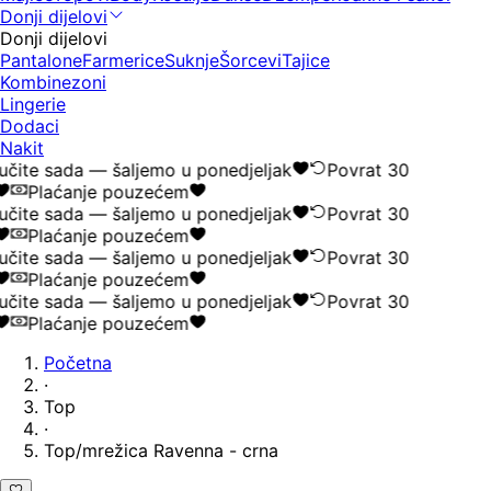
Donji dijelovi
Donji dijelovi
Pantalone
Farmerice
Suknje
Šorcevi
Tajice
Kombinezoni
Lingerie
Dodaci
Nakit
čite sada — šaljemo u ponedjeljak
Povrat 30
Plaćanje pouzećem
čite sada — šaljemo u ponedjeljak
Povrat 30
Plaćanje pouzećem
čite sada — šaljemo u ponedjeljak
Povrat 30
Plaćanje pouzećem
čite sada — šaljemo u ponedjeljak
Povrat 30
Plaćanje pouzećem
Početna
·
Top
·
Top/mrežica Ravenna - crna