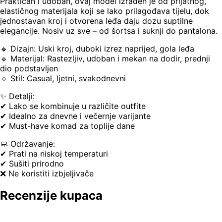
Praktičan i udoban, ovaj model izrađen je od prijatnog,
elastičnog materijala koji se lako prilagođava tijelu, dok
jednostavan kroj i otvorena leđa daju dozu suptilne
elegancije. Nosiv uz sve – od šortsa i suknji do pantalona.
🔹 Dizajn: Uski kroj, duboki izrez naprijed, gola leđa
🔹 Materijal: Rastezljiv, udoban i mekan na dodir, prednji
dio podstavljen
🔹 Stil: Casual, ljetni, svakodnevni
✨ Detalji:
✔ Lako se kombinuje u različite outfite
✔ Idealno za dnevne i večernje varijante
✔ Must-have komad za toplije dane
🧼 Održavanje:
✔ Prati na niskoj temperaturi
✔ Sušiti prirodno
❌ Ne koristiti izbjeljivače
Recenzije kupaca