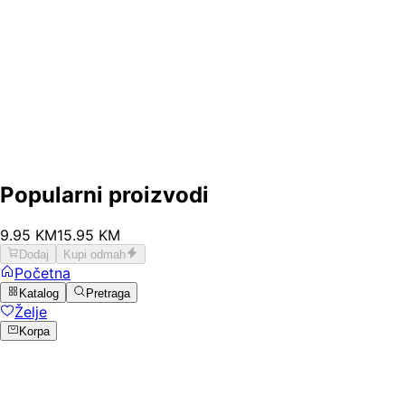
Popularni proizvodi
9
.
95
KM
15.95
KM
Dodaj
Kupi odmah
Početna
Katalog
Pretraga
Želje
Korpa