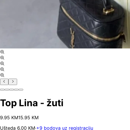
Top Lina - žuti
9
.
95
KM
15.95
KM
Ušteda
6.00
KM
·
+
9
bodova uz registraciju