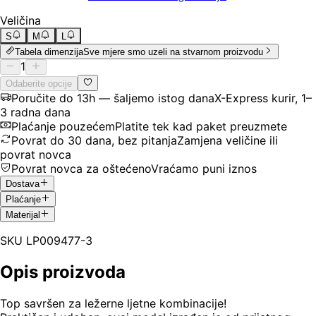
Veličina
S
M
L
Tabela dimenzija
Sve mjere smo uzeli na stvarnom proizvodu
1
Odaberite opcije
Poručite do 13h — šaljemo istog dana
X-Express kurir, 1–
3 radna dana
Plaćanje pouzećem
Platite tek kad paket preuzmete
Povrat do 30 dana, bez pitanja
Zamjena veličine ili
povrat novca
Povrat novca za oštećeno
Vraćamo puni iznos
Dostava
Plaćanje
Materijal
SKU
LP009477-3
Opis proizvoda
Top savršen za ležerne ljetne kombinacije!