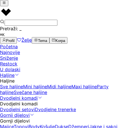
Pretraži:
_
⌘K
Želje
Profil
Tema
Korpa
Početna
Najnovije
Sniženje
Restock
U dolaski
Haljine
Haljine
Sve haljine
Mini haljine
Midi haljine
Maxi haljine
Party
haljine
Svečane haljine
Dvodjelni komadi
Dvodjelni komadi
Dvodjelni setovi
Dvodjelne trenerke
Gornji dijelovi
Gornji dijelovi
Majice
Topovi
Body
Košulje
Dukse
Džemperi
Jakne i sakoi