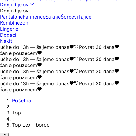
Donji dijelovi
Donji dijelovi
Pantalone
Farmerice
Suknje
Šorcevi
Tajice
Kombinezoni
Lingerie
Dodaci
Nakit
učite do 13h — šaljemo danas
Povrat 30 dana
ćanje pouzećem
učite do 13h — šaljemo danas
Povrat 30 dana
ćanje pouzećem
učite do 13h — šaljemo danas
Povrat 30 dana
ćanje pouzećem
učite do 13h — šaljemo danas
Povrat 30 dana
ćanje pouzećem
Početna
·
Top
·
Top Lex - bordo