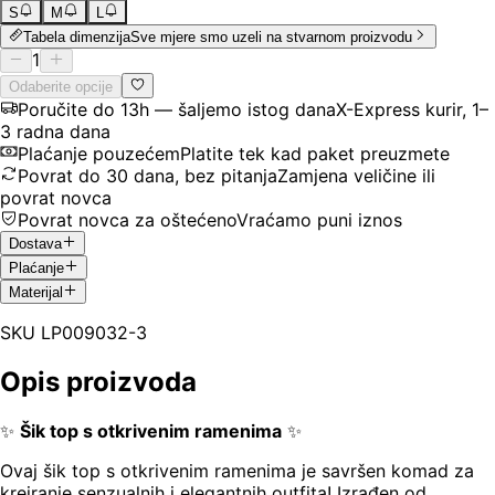
S
M
L
Tabela dimenzija
Sve mjere smo uzeli na stvarnom proizvodu
1
Odaberite opcije
Poručite do 13h — šaljemo istog dana
X-Express kurir, 1–
3 radna dana
Plaćanje pouzećem
Platite tek kad paket preuzmete
Povrat do 30 dana, bez pitanja
Zamjena veličine ili
povrat novca
Povrat novca za oštećeno
Vraćamo puni iznos
Dostava
Plaćanje
Materijal
SKU
LP009032-3
Opis proizvoda
✨
Šik top s otkrivenim ramenima
✨
Ovaj šik top s otkrivenim ramenima je savršen komad za
kreiranje senzualnih i elegantnih outfita! Izrađen od