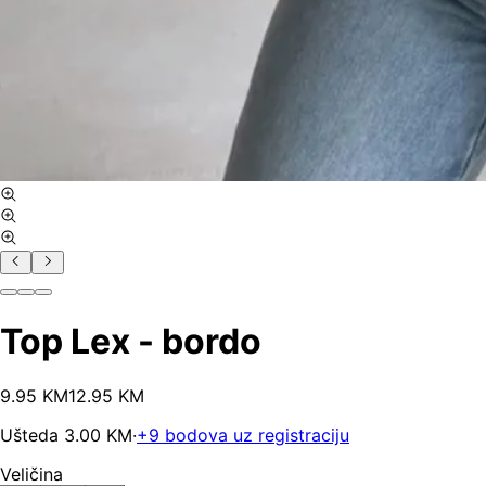
Top Lex - bordo
9
.
95
KM
12.95
KM
Ušteda
3.00
KM
·
+
9
bodova uz registraciju
Veličina