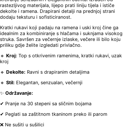
rastezljivog materijala, lijepo prati liniju tijela i ističe
dekolte i ramena. Drapirani detalji na prednjoj strani
dodaju teksturu i sofisticiranost.
Kratki rukavi koji padaju na ramena i uski kroj čine ga
idealnim za kombiniranje s hlačama i suknjama visokog
struka. Savršen za večernje izlaske, večere ili bilo koju
priliku gdje želite izgledati privlačno.
🔹
Kroj:
Top s otkrivenim ramenima, kratki rukavi, uzak
kroj
🔹
Dekolte:
Ravni s drapiranim detaljima
🔹
Stil:
Elegantan, senzualan, večernji
✨
Održavanje:
✔ Pranje na 30 stepeni sa sličnim bojama
✔ Peglati sa zaštitnom tkaninom preko ili parom
❌ Ne sušiti u sušilici