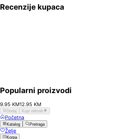
Recenzije kupaca
Popularni proizvodi
9
.
95
KM
12.95
KM
Dodaj
Kupi odmah
Početna
Katalog
Pretraga
Želje
Korpa