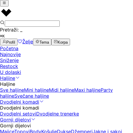
Pretraži:
_
⌘K
Želje
Profil
Tema
Korpa
Početna
Najnovije
Sniženje
Restock
U dolaski
Haljine
Haljine
Sve haljine
Mini haljine
Midi haljine
Maxi haljine
Party
haljine
Svečane haljine
Dvodjelni komadi
Dvodjelni komadi
Dvodjelni setovi
Dvodjelne trenerke
Gornji dijelovi
Gornji dijelovi
Majice
Topovi
Body
Košulje
Dukse
Džemperi
Jakne i sakoi