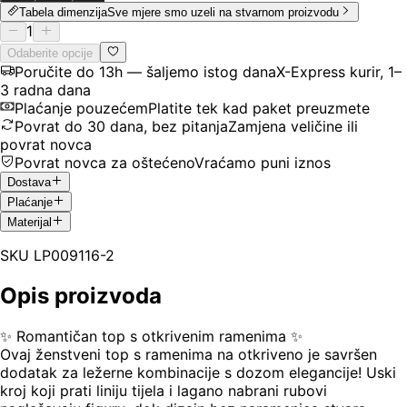
Tabela dimenzija
Sve mjere smo uzeli na stvarnom proizvodu
1
Odaberite opcije
Poručite do 13h — šaljemo istog dana
X-Express kurir, 1–
3 radna dana
Plaćanje pouzećem
Platite tek kad paket preuzmete
Povrat do 30 dana, bez pitanja
Zamjena veličine ili
povrat novca
Povrat novca za oštećeno
Vraćamo puni iznos
Dostava
Plaćanje
Materijal
SKU
LP009116-2
Opis proizvoda
✨ Romantičan top s otkrivenim ramenima ✨
Ovaj ženstveni top s ramenima na otkriveno je savršen
dodatak za ležerne kombinacije s dozom elegancije! Uski
kroj koji prati liniju tijela i lagano nabrani rubovi