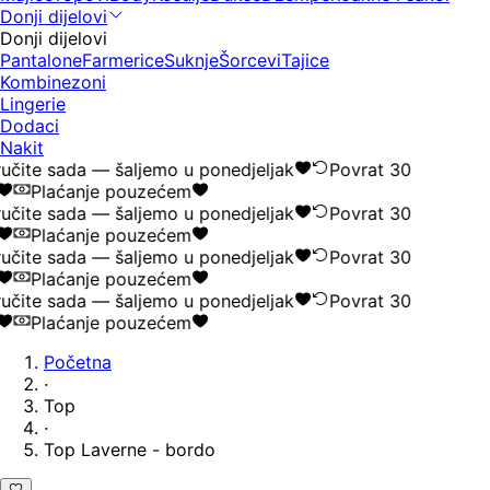
Donji dijelovi
Donji dijelovi
Pantalone
Farmerice
Suknje
Šorcevi
Tajice
Kombinezoni
Lingerie
Dodaci
Nakit
čite sada — šaljemo u ponedjeljak
Povrat 30
Plaćanje pouzećem
čite sada — šaljemo u ponedjeljak
Povrat 30
Plaćanje pouzećem
čite sada — šaljemo u ponedjeljak
Povrat 30
Plaćanje pouzećem
čite sada — šaljemo u ponedjeljak
Povrat 30
Plaćanje pouzećem
Početna
·
Top
·
Top Laverne - bordo