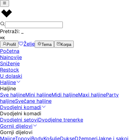
Pretraži:
_
⌘K
Želje
Profil
Tema
Korpa
Početna
Najnovije
Sniženje
Restock
U dolaski
Haljine
Haljine
Sve haljine
Mini haljine
Midi haljine
Maxi haljine
Party
haljine
Svečane haljine
Dvodjelni komadi
Dvodjelni komadi
Dvodjelni setovi
Dvodjelne trenerke
Gornji dijelovi
Gornji dijelovi
Majice
Topovi
Body
Košulje
Dukse
Džemperi
Jakne i sakoi