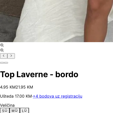
Top Laverne - bordo
4
.
95
KM
21.95
KM
Ušteda
17.00
KM
·
+
4
bodova uz registraciju
Veličina
S
M
L