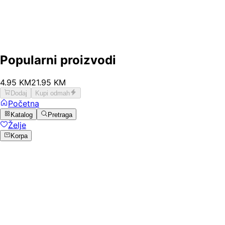
Popularni proizvodi
4
.
95
KM
21.95
KM
Dodaj
Kupi odmah
Početna
Katalog
Pretraga
Želje
Korpa