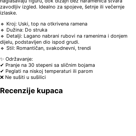
naglašavaju figuru, dok dizajn bez naramenica stvara
zavodljiv izgled. Idealno za spojeve, šetnje ili večernje
izlaske.
🔹 Kroj: Uski, top na otkrivena ramena
🔹 Dužina: Do struka
🔹 Detalji: Lagano nabrani rubovi na ramenima i donjem
dijelu, podstavljen dio ispod grudi.
🔹 Stil: Romantičan, svakodnevni, trendi
✨ Održavanje:
✔ Pranje na 30 stepeni sa sličnim bojama
✔ Peglati na niskoj temperaturi ili parom
❌ Ne sušiti u sušilici
Recenzije kupaca