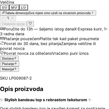
Veličina
S
M
L
Tabela dimenzija
Sve mjere smo uzeli na stvarnom proizvodu
1
Odaberite opcije
Poručite do 13h — šaljemo istog dana
X-Express kurir, 1–
3 radna dana
Plaćanje pouzećem
Platite tek kad paket preuzmete
Povrat do 30 dana, bez pitanja
Zamjena veličine ili
povrat novca
Povrat novca za oštećeno
Vraćamo puni iznos
Dostava
Plaćanje
Materijal
SKU
LP009087-2
Opis proizvoda
✨
Stylish bandeau top s rebrastom teksturom
✨
Ovaj stylish bandeau top je savršen komad za postizanje