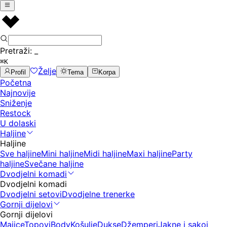
Pretraži:
_
⌘K
Želje
Profil
Tema
Korpa
Početna
Najnovije
Sniženje
Restock
U dolaski
Haljine
Haljine
Sve haljine
Mini haljine
Midi haljine
Maxi haljine
Party
haljine
Svečane haljine
Dvodjelni komadi
Dvodjelni komadi
Dvodjelni setovi
Dvodjelne trenerke
Gornji dijelovi
Gornji dijelovi
Majice
Topovi
Body
Košulje
Dukse
Džemperi
Jakne i sakoi