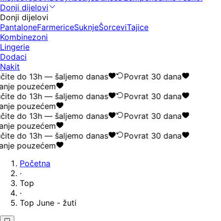
Donji dijelovi
Donji dijelovi
Pantalone
Farmerice
Suknje
Šorcevi
Tajice
Kombinezoni
Lingerie
Dodaci
Nakit
čite do 13h — šaljemo danas
Povrat 30 dana
anje pouzećem
čite do 13h — šaljemo danas
Povrat 30 dana
anje pouzećem
čite do 13h — šaljemo danas
Povrat 30 dana
anje pouzećem
čite do 13h — šaljemo danas
Povrat 30 dana
anje pouzećem
Početna
·
Top
·
Top June - žuti