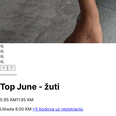
Top June - žuti
5
.
95
KM
11.95
KM
Ušteda
6.00
KM
·
+
5
bodova uz registraciju