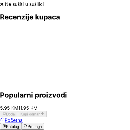
❌ Ne sušiti u sušilici
Recenzije kupaca
Popularni proizvodi
5
.
95
KM
11.95
KM
Dodaj
Kupi odmah
Početna
Katalog
Pretraga