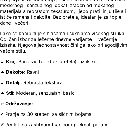
modernog i senzualnog looka! Izrađen od mekanog
materijala s rebrastom teksturom, lijepo prati liniju tijela i
ističe ramena i dekolte. Bez bretela, idealan je za tople
dane i večeri.
Lako se kombinuje s hlačama i suknjama visokog struka.
Odličan izbor za ležerne dnevne varijante ili večernje
izlaske. Njegova jednostavnost čini ga lako prilagodljivim
vašem stilu.
🔹
Kroj:
Bandeau top (bez bretela), uzak kroj
🔹
Dekolte:
Ravni
🔹
Detalji:
Rebrasta tekstura
🔹
Stil:
Moderan, senzualan, basic
✨
Održavanje:
✔ Pranje na 30 stepeni sa sličnim bojama
✔ Peglati sa zaštitnom tkaninom preko ili parom