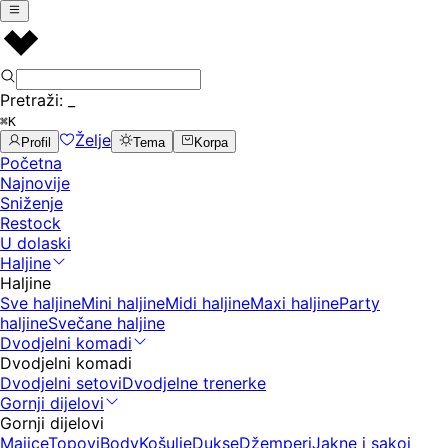
Pretraži:
_
⌘K
Želje
Profil
Tema
Korpa
Početna
Najnovije
Sniženje
Restock
U dolaski
Haljine
Haljine
Sve haljine
Mini haljine
Midi haljine
Maxi haljine
Party
haljine
Svečane haljine
Dvodjelni komadi
Dvodjelni komadi
Dvodjelni setovi
Dvodjelne trenerke
Gornji dijelovi
Gornji dijelovi
Majice
Topovi
Body
Košulje
Dukse
Džemperi
Jakne i sakoi