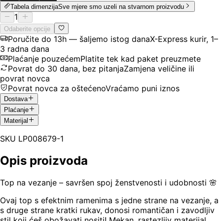
Tabela dimenzija
Sve mjere smo uzeli na stvarnom proizvodu
1
Odaberite opcije
Poručite do 13h — šaljemo istog dana
X-Express kurir, 1–
3 radna dana
Plaćanje pouzećem
Platite tek kad paket preuzmete
Povrat do 30 dana, bez pitanja
Zamjena veličine ili
povrat novca
Povrat novca za oštećeno
Vraćamo puni iznos
Dostava
Plaćanje
Materijal
SKU
LP008679-1
Opis proizvoda
Top na vezanje – savršen spoj ženstvenosti i udobnosti 🌸
Ovaj top s efektnim ramenima s jedne strane na vezanje, a
s druge strane kratki rukav, donosi romantičan i zavodljiv
stil koji ćeš obožavati nositi! Mekan, rastezljiv materijal