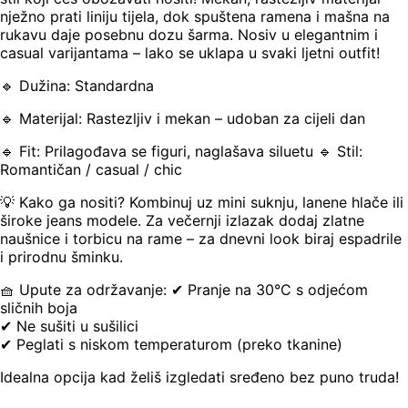
nježno prati liniju tijela, dok spuštena ramena i mašna na
rukavu daje posebnu dozu šarma. Nosiv u elegantnim i
casual varijantama – lako se uklapa u svaki ljetni outfit!
🔹 Dužina: Standardna
🔹 Materijal: Rastezljiv i mekan – udoban za cijeli dan
🔹 Fit: Prilagođava se figuri, naglašava siluetu 🔹 Stil:
Romantičan / casual / chic
💡 Kako ga nositi? Kombinuj uz mini suknju, lanene hlače ili
široke jeans modele. Za večernji izlazak dodaj zlatne
naušnice i torbicu na rame – za dnevni look biraj espadrile
i prirodnu šminku.
🧺 Upute za održavanje: ✔ Pranje na 30°C s odjećom
sličnih boja
✔ Ne sušiti u sušilici
✔ Peglati s niskom temperaturom (preko tkanine)
Idealna opcija kad želiš izgledati sređeno bez puno truda!