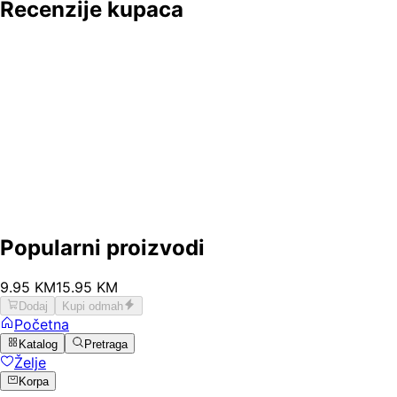
Recenzije kupaca
Popularni proizvodi
9
.
95
KM
15.95
KM
Dodaj
Kupi odmah
Početna
Katalog
Pretraga
Želje
Korpa