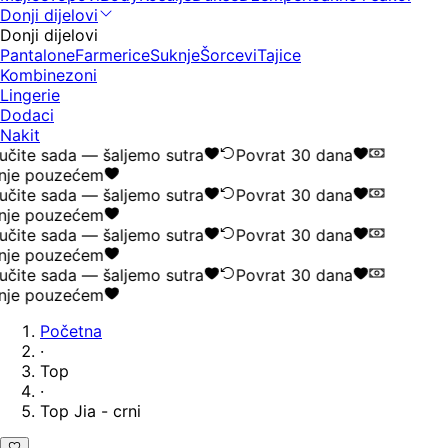
Donji dijelovi
Donji dijelovi
Pantalone
Farmerice
Suknje
Šorcevi
Tajice
Kombinezoni
Lingerie
Dodaci
Nakit
čite sada — šaljemo sutra
Povrat 30 dana
nje pouzećem
čite sada — šaljemo sutra
Povrat 30 dana
nje pouzećem
čite sada — šaljemo sutra
Povrat 30 dana
nje pouzećem
čite sada — šaljemo sutra
Povrat 30 dana
nje pouzećem
Početna
·
Top
·
Top Jia - crni