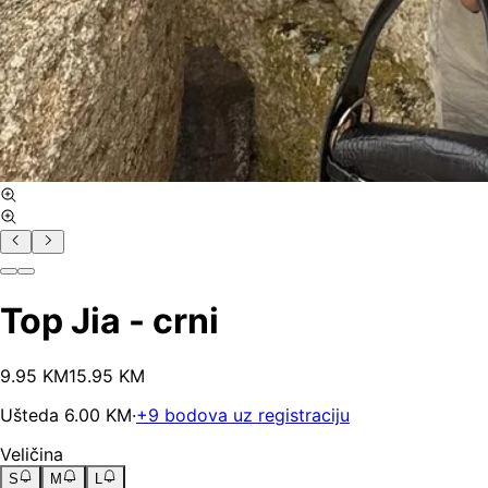
Top Jia - crni
9
.
95
KM
15.95
KM
Ušteda
6.00
KM
·
+
9
bodova uz registraciju
Veličina
S
M
L