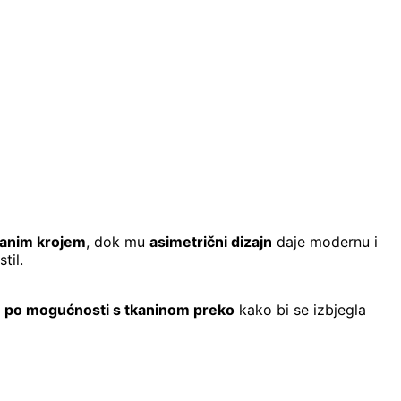
ranim krojem
, dok mu
asimetrični dizajn
daje modernu i
til.
,
po mogućnosti s tkaninom preko
kako bi se izbjegla