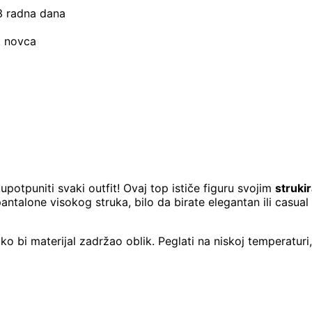
–3 radna dana
t novca
upotpuniti svaki outfit! Ovaj top ističe figuru svojim
struki
ntalone visokog struka, bilo da birate elegantan ili casual s
ko bi materijal zadržao oblik. Peglati na niskoj temperaturi