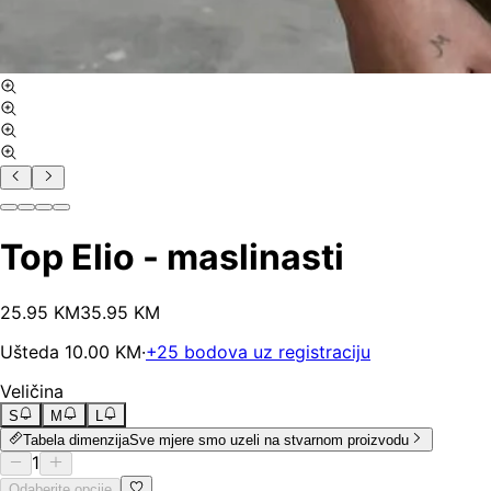
Top Elio - maslinasti
25
.
95
KM
35.95
KM
Ušteda
10.00
KM
·
+
25
bodova uz registraciju
Veličina
S
M
L
Tabela dimenzija
Sve mjere smo uzeli na stvarnom proizvodu
1
Odaberite opcije