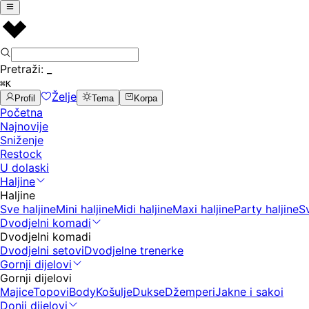
Pretraži:
_
⌘K
Želje
Profil
Tema
Korpa
Početna
Najnovije
Sniženje
Restock
U dolaski
Haljine
Haljine
Sve haljine
Mini haljine
Midi haljine
Maxi haljine
Party haljine
S
Dvodjelni komadi
Dvodjelni komadi
Dvodjelni setovi
Dvodjelne trenerke
Gornji dijelovi
Gornji dijelovi
Majice
Topovi
Body
Košulje
Dukse
Džemperi
Jakne i sakoi
Donji dijelovi