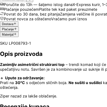
Poručite do 13h — šaljemo istog dana
X-Express kurir, 1
Plaćanje pouzećem
Platite tek kad paket preuzmete
Povrat do 30 dana, bez pitanja
Zamjena veličine ili povra
Povrat novca za oštećeno
Vraćamo puni iznos
Dostava
Plaćanje
Materijal
SKU
LP008793-1
Opis proizvoda
Zanimljiv asimetrični strukirani top
– trendi komad koji će 
upečatljivu notu. Savršen je za kombinovanje uz suknje ili pa
🔹
Upute za održavanje:
Prati na
30°C
s odjećom sličnih boja.
Ne sušiti u sušilici
ka
oštećenja.
Ziper nazad za lakše oblačenje.
Recenzije kupaca