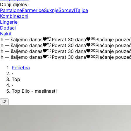
Donji dijelovi
Pantalone
Farmerice
Suknje
Šorcevi
Tajice
Kombinezoni
Lingerie
Dodaci
Nakit
— šaljemo danas
Povrat 30 dana
Plaćanje pouzećem
— šaljemo danas
Povrat 30 dana
Plaćanje pouzećem
— šaljemo danas
Povrat 30 dana
Plaćanje pouzećem
— šaljemo danas
Povrat 30 dana
Plaćanje pouzećem
Početna
·
Top
·
Top Elio - maslinasti