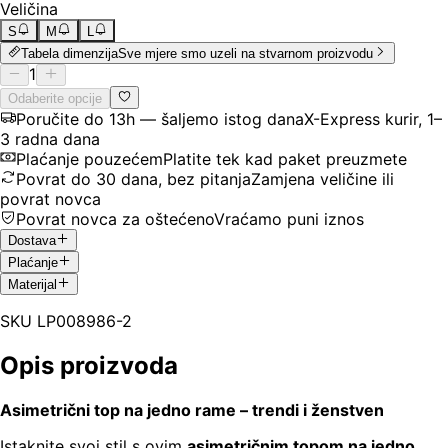
Veličina
S
M
L
Tabela dimenzija
Sve mjere smo uzeli na stvarnom proizvodu
1
Odaberite opcije
Poručite do 13h — šaljemo istog dana
X-Express kurir, 1–
3 radna dana
Plaćanje pouzećem
Platite tek kad paket preuzmete
Povrat do 30 dana, bez pitanja
Zamjena veličine ili
povrat novca
Povrat novca za oštećeno
Vraćamo puni iznos
Dostava
Plaćanje
Materijal
SKU
LP008986-2
Opis proizvoda
Asimetrični top na jedno rame – trendi i ženstven
Istaknite svoj stil s ovim
asimetričnim topom na jedno