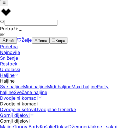
Pretraži:
_
⌘K
Želje
Profil
Tema
Korpa
Početna
Najnovije
Sniženje
Restock
U dolaski
Haljine
Haljine
Sve haljine
Mini haljine
Midi haljine
Maxi haljine
Party
haljine
Svečane haljine
Dvodjelni komadi
Dvodjelni komadi
Dvodjelni setovi
Dvodjelne trenerke
Gornji dijelovi
Gornji dijelovi
Majice
Topovi
Body
Košulje
Dukse
Džemperi
Jakne i sakoi