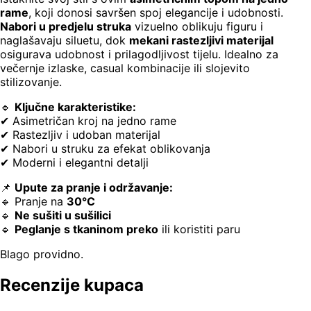
rame
, koji donosi savršen spoj elegancije i udobnosti.
Nabori u predjelu struka
vizuelno oblikuju figuru i
naglašavaju siluetu, dok
mekani rastezljivi materijal
osigurava udobnost i prilagodljivost tijelu. Idealno za
večernje izlaske, casual kombinacije ili slojevito
stilizovanje.
🔹
Ključne karakteristike:
✔ Asimetričan kroj na jedno rame
✔ Rastezljiv i udoban materijal
✔ Nabori u struku za efekat oblikovanja
✔ Moderni i elegantni detalji
📌
Upute za pranje i održavanje:
🔹 Pranje na
30°C
🔹
Ne sušiti u sušilici
🔹
Peglanje s tkaninom preko
ili koristiti paru
Blago providno.
Recenzije kupaca