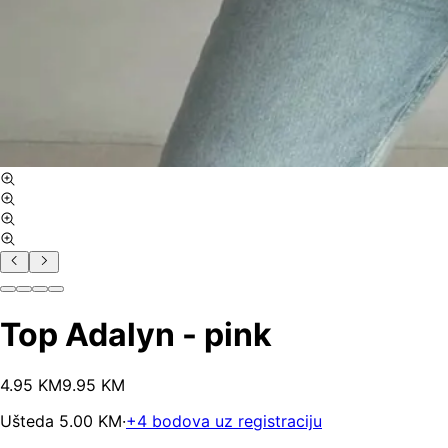
Top Adalyn - pink
4
.
95
KM
9.95
KM
Ušteda
5.00
KM
·
+
4
bodova uz registraciju