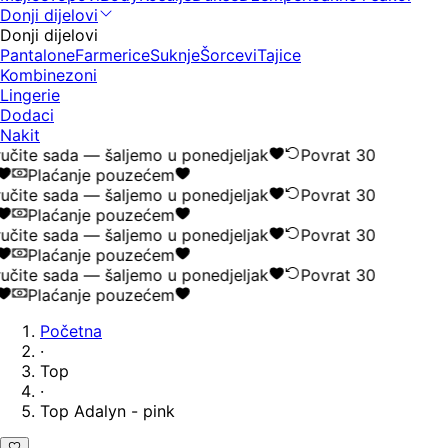
Donji dijelovi
Donji dijelovi
Pantalone
Farmerice
Suknje
Šorcevi
Tajice
Kombinezoni
Lingerie
Dodaci
Nakit
učite sada — šaljemo u ponedjeljak
Povrat 30
Plaćanje pouzećem
učite sada — šaljemo u ponedjeljak
Povrat 30
Plaćanje pouzećem
učite sada — šaljemo u ponedjeljak
Povrat 30
Plaćanje pouzećem
učite sada — šaljemo u ponedjeljak
Povrat 30
Plaćanje pouzećem
Početna
·
Top
·
Top Adalyn - pink