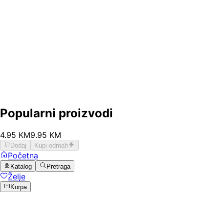
Popularni proizvodi
4
.
95
KM
9.95
KM
Dodaj
Kupi odmah
Početna
Katalog
Pretraga
Želje
Korpa