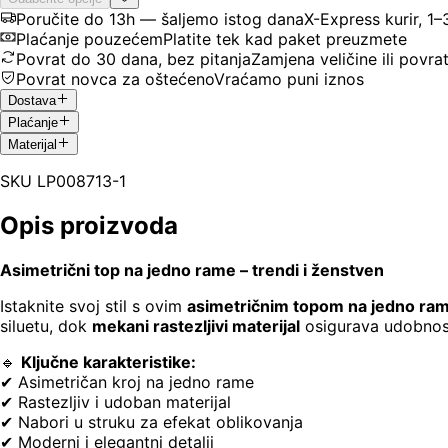
Poručite do 13h — šaljemo istog dana
X-Express kurir, 1
Plaćanje pouzećem
Platite tek kad paket preuzmete
Povrat do 30 dana, bez pitanja
Zamjena veličine ili povra
Povrat novca za oštećeno
Vraćamo puni iznos
Dostava
Plaćanje
Materijal
SKU
LP008713-1
Opis proizvoda
Asimetrični top na jedno rame – trendi i ženstven
Istaknite svoj stil s ovim
asimetričnim topom na jedno ra
siluetu, dok
mekani rastezljivi materijal
osigurava udobnost i
🔹
Ključne karakteristike:
✔ Asimetričan kroj na jedno rame
✔ Rastezljiv i udoban materijal
✔ Nabori u struku za efekat oblikovanja
✔ Moderni i elegantni detalji