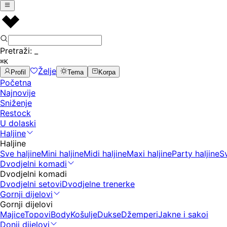
Pretraži:
_
⌘K
Želje
Profil
Tema
Korpa
Početna
Najnovije
Sniženje
Restock
U dolaski
Haljine
Haljine
Sve haljine
Mini haljine
Midi haljine
Maxi haljine
Party haljine
S
Dvodjelni komadi
Dvodjelni komadi
Dvodjelni setovi
Dvodjelne trenerke
Gornji dijelovi
Gornji dijelovi
Majice
Topovi
Body
Košulje
Dukse
Džemperi
Jakne i sakoi
Donji dijelovi