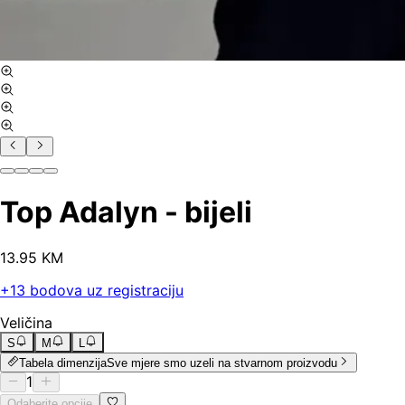
Top Adalyn - bijeli
13
.
95
KM
+
13
bodova uz registraciju
Veličina
S
M
L
Tabela dimenzija
Sve mjere smo uzeli na stvarnom proizvodu
1
Odaberite opcije