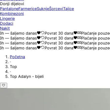
Donji dijelovi
Pantalone
Farmerice
Suknje
Šorcevi
Tajice
Kombinezoni
Lingerie
Dodaci
Nakit
 — šaljemo danas
Povrat 30 dana
Plaćanje pouzeće
 — šaljemo danas
Povrat 30 dana
Plaćanje pouzeće
 — šaljemo danas
Povrat 30 dana
Plaćanje pouzeće
 — šaljemo danas
Povrat 30 dana
Plaćanje pouzeće
Početna
·
Top
·
Top Adalyn - bijeli