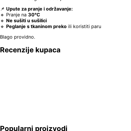
📌
Upute za pranje i održavanje:
🔹 Pranje na
30°C
🔹
Ne sušiti u sušilici
🔹
Peglanje s tkaninom preko
ili koristiti paru
Blago providno.
Recenzije kupaca
Popularni proizvodi