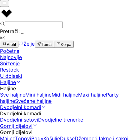
Pretraži:
_
⌘K
Želje
Profil
Tema
Korpa
Početna
Najnovije
Sniženje
Restock
U dolaski
Haljine
Haljine
Sve haljine
Mini haljine
Midi haljine
Maxi haljine
Party
haljine
Svečane haljine
Dvodjelni komadi
Dvodjelni komadi
Dvodjelni setovi
Dvodjelne trenerke
Gornji dijelovi
Gornji dijelovi
Majice
Topovi
Body
Košulje
Dukse
Džemperi
Jakne i sakoi