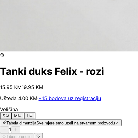
Tanki duks Felix - rozi
15
.
95
KM
19.95
KM
Ušteda
4.00
KM
·
+
15
bodova uz registraciju
Veličina
S
M
L
Tabela dimenzija
Sve mjere smo uzeli na stvarnom proizvodu
1
Odaberite opcije