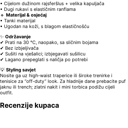
• Cijelom dužinom rajsferšlus + velika kapuljača
• Dugi rukavi s elastičnim ranflama
🔹
Materijal & osjećaj
• Tanki materijal
• Ugodan na koži, s blagom elastičnošću
✨
Održavanje
✔ Prati na 30 °C, naopako, sa sličnim bojama
✔ Bez izbjeljivača
✔ Sušiti na vješalici; izbjegavati sušilicu
✔ Lagano prepeglati s naličja po potrebi
💡
Styling savjet
Nosite ga uz high-waist traperice ili široke trenirke i
tenisice za “off-duty” look. Za hladnije dane prebacite puf
jaknu ili trench; zlatni nakit i mini torbica podižu cijeli
outfit.
Recenzije kupaca