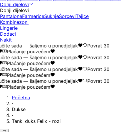
Donji dijelovi
Donji dijelovi
Pantalone
Farmerice
Suknje
Šorcevi
Tajice
Kombinezoni
Lingerie
Dodaci
Nakit
čite sada — šaljemo u ponedjeljak
Povrat 30
Plaćanje pouzećem
čite sada — šaljemo u ponedjeljak
Povrat 30
Plaćanje pouzećem
čite sada — šaljemo u ponedjeljak
Povrat 30
Plaćanje pouzećem
čite sada — šaljemo u ponedjeljak
Povrat 30
Plaćanje pouzećem
Početna
·
Dukse
·
Tanki duks Felix - rozi