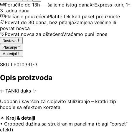
Poručite do 13h — šaljemo istog dana
X-Express kurir, 1–
3 radna dana
Plaćanje pouzećem
Platite tek kad paket preuzmete
Povrat do 30 dana, bez pitanja
Zamjena veličine ili
povrat novca
Povrat novca za oštećeno
Vraćamo puni iznos
Dostava
Plaćanje
Materijal
SKU
LP010391-3
Opis proizvoda
✨ TANKI duks ✨
Udoban i savršen za slojevito stiliziranje – kratki zip
hoodie sa efektom korzeta.
🔹
Kroj & detalji
• Cropped dužina sa strukiranim panelima (blagi “corset”
efekt)