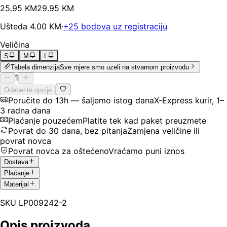
25
.
95
KM
29.95
KM
Ušteda
4.00
KM
·
+
25
bodova uz registraciju
Veličina
S
M
L
Tabela dimenzija
Sve mjere smo uzeli na stvarnom proizvodu
1
Odaberite opcije
Poručite do 13h — šaljemo istog dana
X-Express kurir, 1–
3 radna dana
Plaćanje pouzećem
Platite tek kad paket preuzmete
Povrat do 30 dana, bez pitanja
Zamjena veličine ili
povrat novca
Povrat novca za oštećeno
Vraćamo puni iznos
Dostava
Plaćanje
Materijal
SKU
LP009242-2
Opis proizvoda