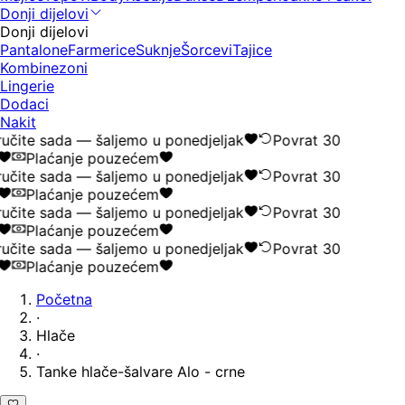
Donji dijelovi
Donji dijelovi
Pantalone
Farmerice
Suknje
Šorcevi
Tajice
Kombinezoni
Lingerie
Dodaci
Nakit
učite sada — šaljemo u ponedjeljak
Povrat 30
Plaćanje pouzećem
učite sada — šaljemo u ponedjeljak
Povrat 30
Plaćanje pouzećem
učite sada — šaljemo u ponedjeljak
Povrat 30
Plaćanje pouzećem
učite sada — šaljemo u ponedjeljak
Povrat 30
Plaćanje pouzećem
Početna
·
Hlače
·
Tanke hlače-šalvare Alo - crne