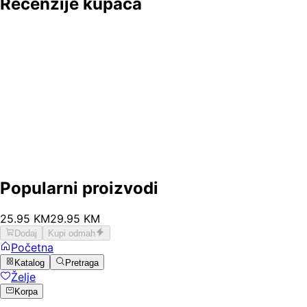
Recenzije kupaca
Popularni proizvodi
25
.
95
KM
29.95
KM
Dodaj
Kupi odmah
Početna
Katalog
Pretraga
Želje
Korpa