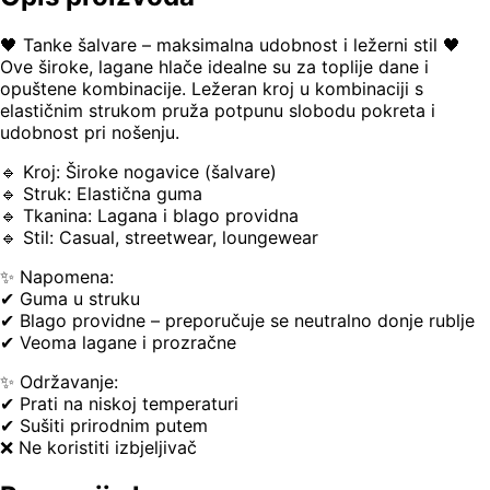
🖤 Tanke šalvare – maksimalna udobnost i ležerni stil 🖤
Ove široke, lagane hlače idealne su za toplije dane i
opuštene kombinacije. Ležeran kroj u kombinaciji s
elastičnim strukom pruža potpunu slobodu pokreta i
udobnost pri nošenju.
🔹 Kroj: Široke nogavice (šalvare)
🔹 Struk: Elastična guma
🔹 Tkanina: Lagana i blago providna
🔹 Stil: Casual, streetwear, loungewear
✨ Napomena:
✔ Guma u struku
✔ Blago providne – preporučuje se neutralno donje rublje
✔ Veoma lagane i prozračne
✨ Održavanje:
✔ Prati na niskoj temperaturi
✔ Sušiti prirodnim putem
❌ Ne koristiti izbjeljivač