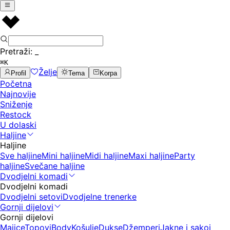
Pretraži:
_
⌘K
Želje
Profil
Tema
Korpa
Početna
Najnovije
Sniženje
Restock
U dolaski
Haljine
Haljine
Sve haljine
Mini haljine
Midi haljine
Maxi haljine
Party
haljine
Svečane haljine
Dvodjelni komadi
Dvodjelni komadi
Dvodjelni setovi
Dvodjelne trenerke
Gornji dijelovi
Gornji dijelovi
Majice
Topovi
Body
Košulje
Dukse
Džemperi
Jakne i sakoi