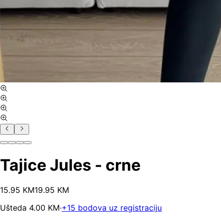
Tajice Jules - crne
15
.
95
KM
19.95
KM
Ušteda
4.00
KM
·
+
15
bodova uz registraciju