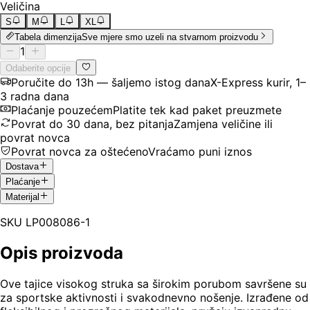
Veličina
S
M
L
XL
Tabela dimenzija
Sve mjere smo uzeli na stvarnom proizvodu
1
Odaberite opcije
Poručite do 13h — šaljemo istog dana
X-Express kurir, 1–
3 radna dana
Plaćanje pouzećem
Platite tek kad paket preuzmete
Povrat do 30 dana, bez pitanja
Zamjena veličine ili
povrat novca
Povrat novca za oštećeno
Vraćamo puni iznos
Dostava
Plaćanje
Materijal
SKU
LP008086-1
Opis proizvoda
Ove tajice visokog struka sa širokim porubom savršene su
za sportske aktivnosti i svakodnevno nošenje. Izrađene od