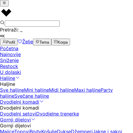
Pretraži:
_
⌘K
Želje
Profil
Tema
Korpa
Početna
Najnovije
Sniženje
Restock
U dolaski
Haljine
Haljine
Sve haljine
Mini haljine
Midi haljine
Maxi haljine
Party
haljine
Svečane haljine
Dvodjelni komadi
Dvodjelni komadi
Dvodjelni setovi
Dvodjelne trenerke
Gornji dijelovi
Gornji dijelovi
Majice
Topovi
Body
Košulje
Dukse
Džemperi
Jakne i sakoi