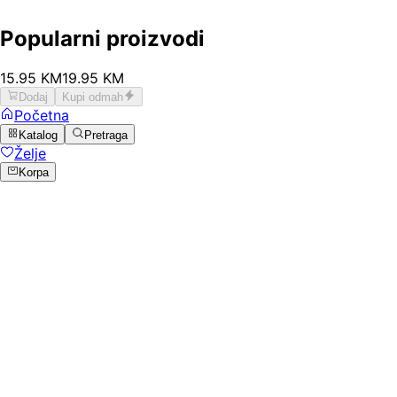
Popularni proizvodi
15
.
95
KM
19.95
KM
Dodaj
Kupi odmah
Početna
Katalog
Pretraga
Želje
Korpa