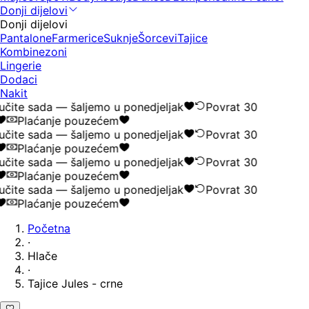
Donji dijelovi
Donji dijelovi
Pantalone
Farmerice
Suknje
Šorcevi
Tajice
Kombinezoni
Lingerie
Dodaci
Nakit
čite sada — šaljemo u ponedjeljak
Povrat 30
Plaćanje pouzećem
čite sada — šaljemo u ponedjeljak
Povrat 30
Plaćanje pouzećem
čite sada — šaljemo u ponedjeljak
Povrat 30
Plaćanje pouzećem
čite sada — šaljemo u ponedjeljak
Povrat 30
Plaćanje pouzećem
Početna
·
Hlače
·
Tajice Jules - crne