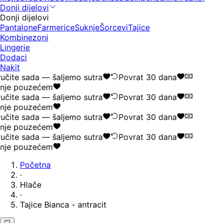
Donji dijelovi
Donji dijelovi
Pantalone
Farmerice
Suknje
Šorcevi
Tajice
Kombinezoni
Lingerie
Dodaci
Nakit
učite sada — šaljemo sutra
Povrat 30 dana
nje pouzećem
učite sada — šaljemo sutra
Povrat 30 dana
nje pouzećem
učite sada — šaljemo sutra
Povrat 30 dana
nje pouzećem
učite sada — šaljemo sutra
Povrat 30 dana
nje pouzećem
Početna
·
Hlače
·
Tajice Bianca - antracit