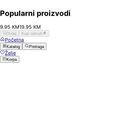
Popularni proizvodi
9
.
95
KM
19.95
KM
Dodaj
Kupi odmah
Početna
Katalog
Pretraga
Želje
Korpa