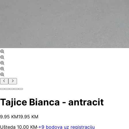
Tajice Bianca - antracit
9
.
95
KM
19.95
KM
Ušteda
10.00
KM
·
+
9
bodova uz registraciju