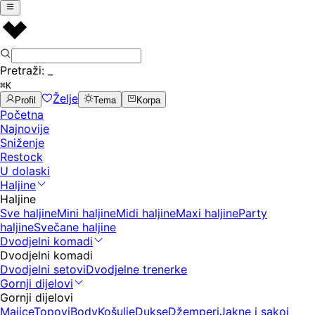
Pretraži:
_
⌘K
Želje
Profil
Tema
Korpa
Početna
Najnovije
Sniženje
Restock
U dolaski
Haljine
Haljine
Sve haljine
Mini haljine
Midi haljine
Maxi haljine
Party
haljine
Svečane haljine
Dvodjelni komadi
Dvodjelni komadi
Dvodjelni setovi
Dvodjelne trenerke
Gornji dijelovi
Gornji dijelovi
Majice
Topovi
Body
Košulje
Dukse
Džemperi
Jakne i sakoi