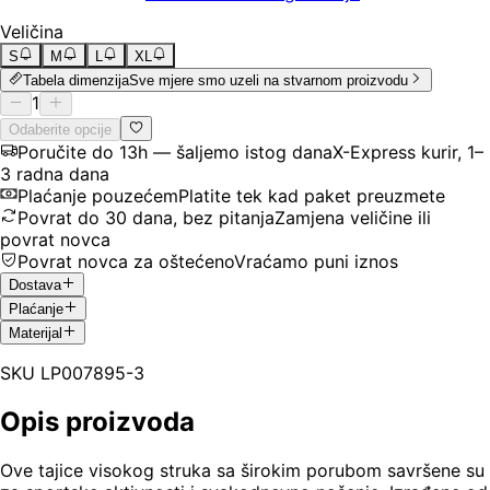
Veličina
S
M
L
XL
Tabela dimenzija
Sve mjere smo uzeli na stvarnom proizvodu
1
Odaberite opcije
Poručite do 13h — šaljemo istog dana
X-Express kurir, 1–
3 radna dana
Plaćanje pouzećem
Platite tek kad paket preuzmete
Povrat do 30 dana, bez pitanja
Zamjena veličine ili
povrat novca
Povrat novca za oštećeno
Vraćamo puni iznos
Dostava
Plaćanje
Materijal
SKU
LP007895-3
Opis proizvoda
Ove tajice visokog struka sa širokim porubom savršene su