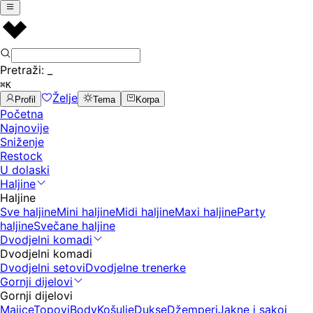
Pretraži:
_
⌘K
Želje
Profil
Tema
Korpa
Početna
Najnovije
Sniženje
Restock
U dolaski
Haljine
Haljine
Sve haljine
Mini haljine
Midi haljine
Maxi haljine
Party
haljine
Svečane haljine
Dvodjelni komadi
Dvodjelni komadi
Dvodjelni setovi
Dvodjelne trenerke
Gornji dijelovi
Gornji dijelovi
Majice
Topovi
Body
Košulje
Dukse
Džemperi
Jakne i sakoi