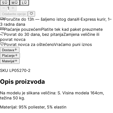
S
M
L
1
Odaberite opcije
Poručite do 13h — šaljemo istog dana
X-Express kurir, 1–
3 radna dana
Plaćanje pouzećem
Platite tek kad paket preuzmete
Povrat do 30 dana, bez pitanja
Zamjena veličine ili
povrat novca
Povrat novca za oštećeno
Vraćamo puni iznos
Dostava
Plaćanje
Materijal
SKU
LP05270-2
Opis proizvoda
Na modelu je slikana veličina: S. Visina modela 164cm,
težina 50 kg.
Materijal: 95% poliester, 5% elastin