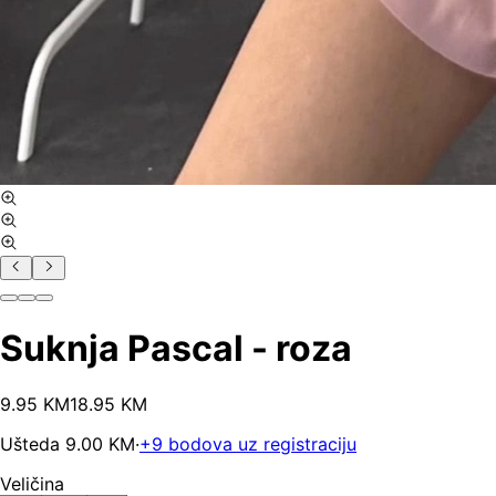
Suknja Pascal - roza
9
.
95
KM
18.95
KM
Ušteda
9.00
KM
·
+
9
bodova uz registraciju
Veličina