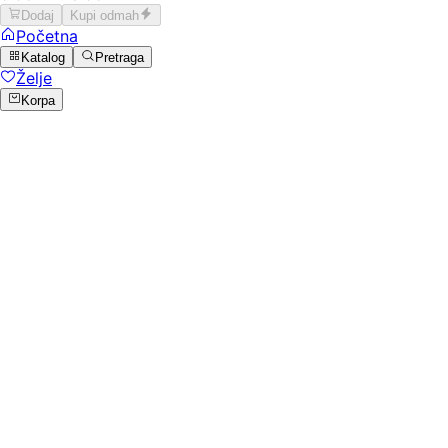
Dodaj
Kupi odmah
Početna
Katalog
Pretraga
Želje
Korpa