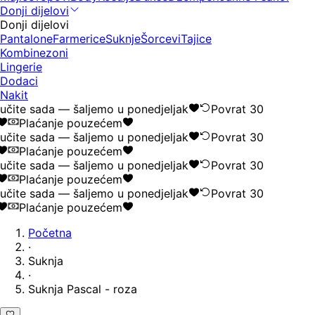
Donji dijelovi
Donji dijelovi
Pantalone
Farmerice
Suknje
Šorcevi
Tajice
Kombinezoni
Lingerie
Dodaci
Nakit
učite sada — šaljemo u ponedjeljak
Povrat 30
Plaćanje pouzećem
učite sada — šaljemo u ponedjeljak
Povrat 30
Plaćanje pouzećem
učite sada — šaljemo u ponedjeljak
Povrat 30
Plaćanje pouzećem
učite sada — šaljemo u ponedjeljak
Povrat 30
Plaćanje pouzećem
Početna
·
Suknja
·
Suknja Pascal - roza