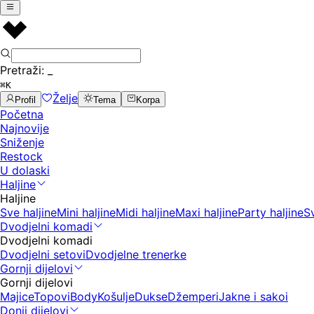
Pretraži:
_
⌘K
Želje
Profil
Tema
Korpa
Početna
Najnovije
Sniženje
Restock
U dolaski
Haljine
Haljine
Sve haljine
Mini haljine
Midi haljine
Maxi haljine
Party haljine
S
Dvodjelni komadi
Dvodjelni komadi
Dvodjelni setovi
Dvodjelne trenerke
Gornji dijelovi
Gornji dijelovi
Majice
Topovi
Body
Košulje
Dukse
Džemperi
Jakne i sakoi
Donji dijelovi