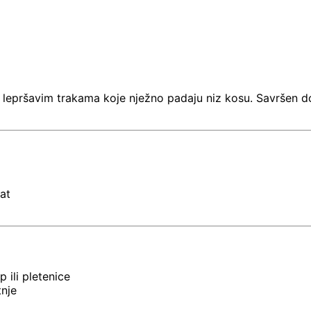
lepršavim trakama koje nježno padaju niz kosu. Savršen do
at
 ili pletenice
tnje