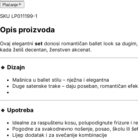
Plaćanje
SKU
LP011199-1
Opis proizvoda
Ovaj elegantni
set
donosi romantičan ballet look sa dugim, 
kada želiš decentan, ženstven akcenat.
🔹 Dizajn
Mašnica u ballet stilu – nježna i elegantna
Duge satenske trake – daju poseban, romantičan efek
🔹 Upotreba
Idealne za raspuštenu kosu, polupodignute frizure i rep
Pogodne za svakodnevno nošenje, posao, školu ili še
Lijep dodatak i za svečanije kombinacije