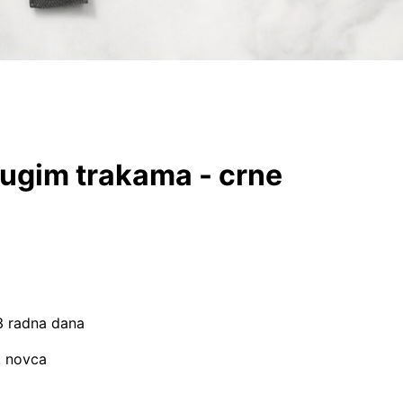
dugim trakama - crne
–3 radna dana
t novca