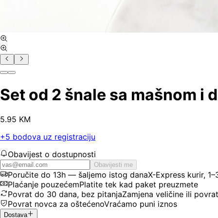
Set od 2 šnale sa mašnom i 
5
.
95
KM
+
5
bodova uz registraciju
Obavijest o dostupnosti
Obavijesti me
Poručite do 13h — šaljemo istog dana
X-Express kurir, 1
Plaćanje pouzećem
Platite tek kad paket preuzmete
Povrat do 30 dana, bez pitanja
Zamjena veličine ili povra
Povrat novca za oštećeno
Vraćamo puni iznos
Dostava