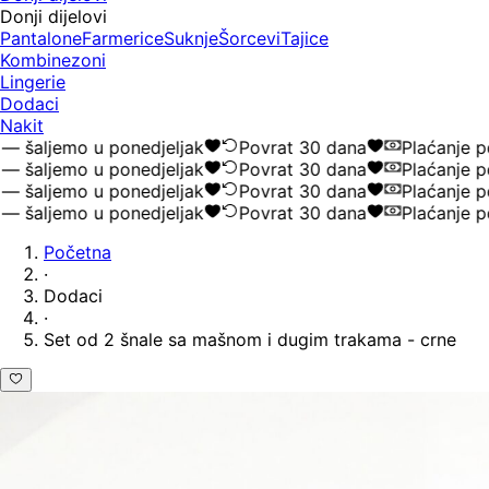
Donji dijelovi
Pantalone
Farmerice
Suknje
Šorcevi
Tajice
Kombinezoni
Lingerie
Dodaci
Nakit
šaljemo u ponedjeljak
Povrat 30 dana
Plaćanje pou
šaljemo u ponedjeljak
Povrat 30 dana
Plaćanje pou
šaljemo u ponedjeljak
Povrat 30 dana
Plaćanje pou
šaljemo u ponedjeljak
Povrat 30 dana
Plaćanje pou
Početna
·
Dodaci
·
Set od 2 šnale sa mašnom i dugim trakama - crne