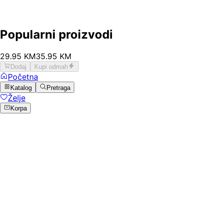
Popularni proizvodi
29
.
95
KM
35.95
KM
Dodaj
Kupi odmah
Početna
Katalog
Pretraga
Želje
Korpa