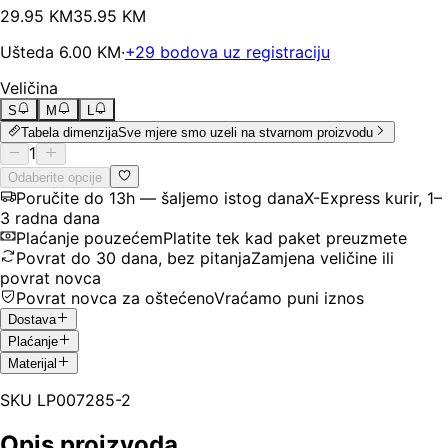
29
.
95
KM
35.95
KM
Ušteda
6.00
KM
·
+
29
bodova uz registraciju
Veličina
S
M
L
Tabela dimenzija
Sve mjere smo uzeli na stvarnom proizvodu
1
Odaberite opcije
Poručite do 13h — šaljemo istog dana
X-Express kurir, 1–
3 radna dana
Plaćanje pouzećem
Platite tek kad paket preuzmete
Povrat do 30 dana, bez pitanja
Zamjena veličine ili
povrat novca
Povrat novca za oštećeno
Vraćamo puni iznos
Dostava
Plaćanje
Materijal
SKU
LP007285-2
Opis proizvoda