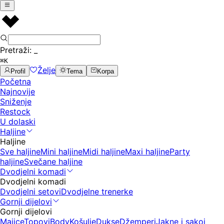
Pretraži:
_
⌘K
Želje
Profil
Tema
Korpa
Početna
Najnovije
Sniženje
Restock
U dolaski
Haljine
Haljine
Sve haljine
Mini haljine
Midi haljine
Maxi haljine
Party
haljine
Svečane haljine
Dvodjelni komadi
Dvodjelni komadi
Dvodjelni setovi
Dvodjelne trenerke
Gornji dijelovi
Gornji dijelovi
Majice
Topovi
Body
Košulje
Dukse
Džemperi
Jakne i sakoi