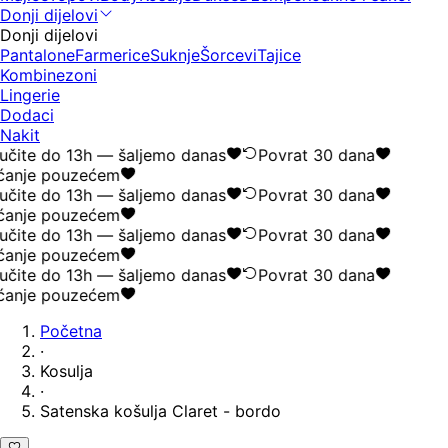
Donji dijelovi
Donji dijelovi
Pantalone
Farmerice
Suknje
Šorcevi
Tajice
Kombinezoni
Lingerie
Dodaci
Nakit
čite do 13h — šaljemo danas
Povrat 30 dana
ćanje pouzećem
čite do 13h — šaljemo danas
Povrat 30 dana
ćanje pouzećem
čite do 13h — šaljemo danas
Povrat 30 dana
ćanje pouzećem
čite do 13h — šaljemo danas
Povrat 30 dana
ćanje pouzećem
Početna
·
Kosulja
·
Satenska košulja Claret - bordo