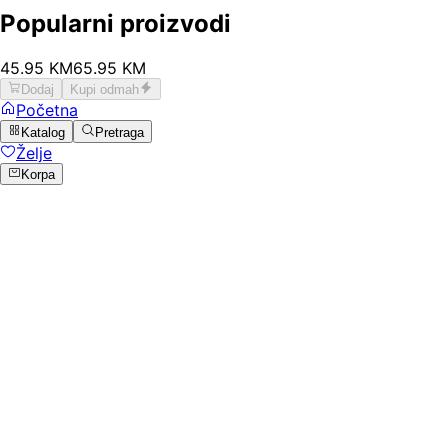
Popularni proizvodi
45
.
95
KM
65.95
KM
Dodaj
Kupi odmah
Početna
Katalog
Pretraga
Želje
Korpa