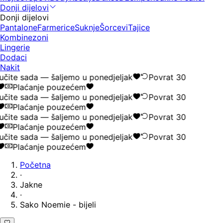
Donji dijelovi
Donji dijelovi
Pantalone
Farmerice
Suknje
Šorcevi
Tajice
Kombinezoni
Lingerie
Dodaci
Nakit
čite sada — šaljemo u ponedjeljak
Povrat 30
Plaćanje pouzećem
čite sada — šaljemo u ponedjeljak
Povrat 30
Plaćanje pouzećem
čite sada — šaljemo u ponedjeljak
Povrat 30
Plaćanje pouzećem
čite sada — šaljemo u ponedjeljak
Povrat 30
Plaćanje pouzećem
Početna
·
Jakne
·
Sako Noemie - bijeli