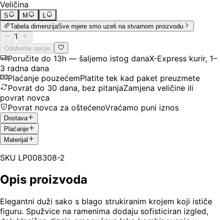
Veličina
S
M
L
Tabela dimenzija
Sve mjere smo uzeli na stvarnom proizvodu
1
Odaberite opcije
Poručite do 13h — šaljemo istog dana
X-Express kurir, 1–
3 radna dana
Plaćanje pouzećem
Platite tek kad paket preuzmete
Povrat do 30 dana, bez pitanja
Zamjena veličine ili
povrat novca
Povrat novca za oštećeno
Vraćamo puni iznos
Dostava
Plaćanje
Materijal
SKU
LP008308-2
Opis proizvoda
Elegantni duži sako s blago strukiranim krojem koji ističe
figuru. Spužvice na ramenima dodaju sofisticiran izgled,