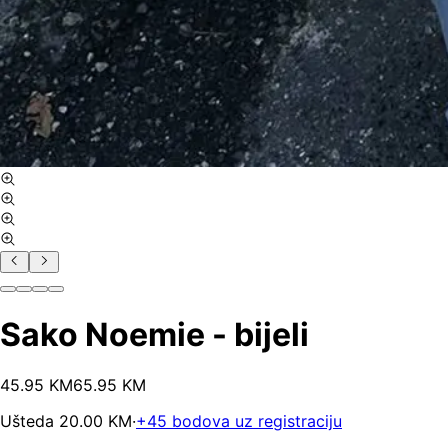
Sako Noemie - bijeli
45
.
95
KM
65.95
KM
Ušteda
20.00
KM
·
+
45
bodova uz registraciju