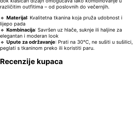
dok klasičan dizajn omogućava lako kombinovanje u
različitim outfitima – od poslovnih do večernjih.
🔹
Materijal
: Kvalitetna tkanina koja pruža udobnost i
lijepo pada
🔹
Kombinacija
: Savršen uz hlače, suknje ili haljine za
elegantan i moderan look
🔹
Upute za održavanje
: Prati na 30°C, ne sušiti u sušilici,
peglati s tkaninom preko ili koristiti paru.
Recenzije kupaca