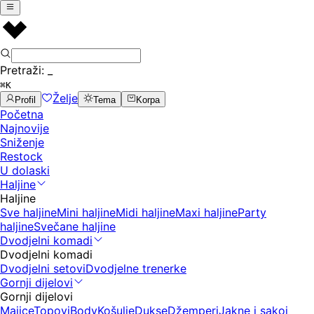
Pretraži:
_
⌘K
Želje
Profil
Tema
Korpa
Početna
Najnovije
Sniženje
Restock
U dolaski
Haljine
Haljine
Sve haljine
Mini haljine
Midi haljine
Maxi haljine
Party
haljine
Svečane haljine
Dvodjelni komadi
Dvodjelni komadi
Dvodjelni setovi
Dvodjelne trenerke
Gornji dijelovi
Gornji dijelovi
Majice
Topovi
Body
Košulje
Dukse
Džemperi
Jakne i sakoi