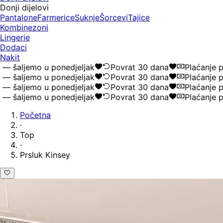
Donji dijelovi
Pantalone
Farmerice
Suknje
Šorcevi
Tajice
Kombinezoni
Lingerie
Dodaci
Nakit
šaljemo u ponedjeljak
Povrat 30 dana
Plaćanje pou
šaljemo u ponedjeljak
Povrat 30 dana
Plaćanje pou
šaljemo u ponedjeljak
Povrat 30 dana
Plaćanje pou
šaljemo u ponedjeljak
Povrat 30 dana
Plaćanje pou
Početna
·
Top
·
Prsluk Kinsey