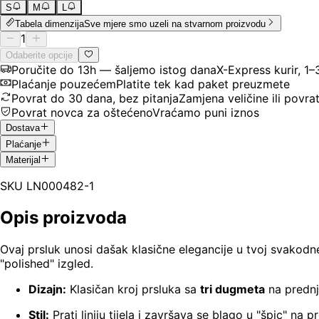
S
M
L
Tabela dimenzija
Sve mjere smo uzeli na stvarnom proizvodu
1
Odaberite opcije
Poručite do 13h — šaljemo istog dana
X-Express kurir, 1
Plaćanje pouzećem
Platite tek kad paket preuzmete
Povrat do 30 dana, bez pitanja
Zamjena veličine ili povra
Povrat novca za oštećeno
Vraćamo puni iznos
Dostava
Plaćanje
Materijal
SKU
LN000482-1
Opis proizvoda
Ovaj prsluk unosi dašak klasične elegancije u tvoj svakodnevn
"polished" izgled.
Dizajn:
Klasičan kroj prsluka sa
tri dugmeta
na prednj
Stil:
Prati liniju tijela i završava se blago u "špic" na p