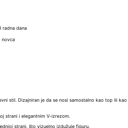
–3 radna dana
t novca
i stil. Dizajniran je da se nosi samostalno kao top ili kao d
oj strani i elegantnim V-izrezom.
rednjoj strani, što vizuelno izdužuje figuru.