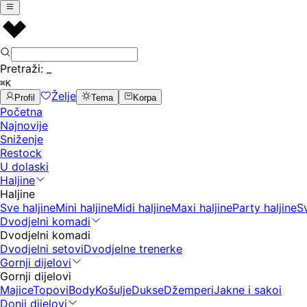
Pretraži:
_
⌘K
Želje
Profil
Tema
Korpa
Početna
Najnovije
Sniženje
Restock
U dolaski
Haljine
Haljine
Sve haljine
Mini haljine
Midi haljine
Maxi haljine
Party haljine
S
Dvodjelni komadi
Dvodjelni komadi
Dvodjelni setovi
Dvodjelne trenerke
Gornji dijelovi
Gornji dijelovi
Majice
Topovi
Body
Košulje
Dukse
Džemperi
Jakne i sakoi
Donji dijelovi