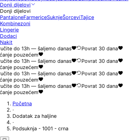
Donji dijelovi
Donji dijelovi
Pantalone
Farmerice
Suknje
Šorcevi
Tajice
Kombinezoni
Lingerie
Dodaci
Nakit
učite do 13h — šaljemo danas
Povrat 30 dana
ćanje pouzećem
učite do 13h — šaljemo danas
Povrat 30 dana
ćanje pouzećem
učite do 13h — šaljemo danas
Povrat 30 dana
ćanje pouzećem
učite do 13h — šaljemo danas
Povrat 30 dana
ćanje pouzećem
Početna
·
Dodatak za haljine
·
Podsuknja - 1001 - crna