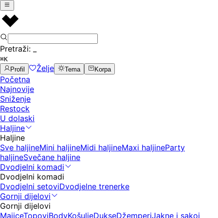
Pretraži:
_
⌘K
Želje
Profil
Tema
Korpa
Početna
Najnovije
Sniženje
Restock
U dolaski
Haljine
Haljine
Sve haljine
Mini haljine
Midi haljine
Maxi haljine
Party
haljine
Svečane haljine
Dvodjelni komadi
Dvodjelni komadi
Dvodjelni setovi
Dvodjelne trenerke
Gornji dijelovi
Gornji dijelovi
Majice
Topovi
Body
Košulje
Dukse
Džemperi
Jakne i sakoi