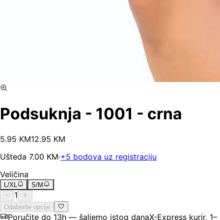
Podsuknja - 1001 - crna
5
.
95
KM
12.95
KM
Ušteda
7.00
KM
·
+
5
bodova uz registraciju
Veličina
L/XL
S/M
1
Odaberite opcije
Poručite do 13h — šaljemo istog dana
X-Express kurir, 1–