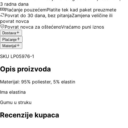
3 radna dana
Plaćanje pouzećem
Platite tek kad paket preuzmete
Povrat do 30 dana, bez pitanja
Zamjena veličine ili
povrat novca
Povrat novca za oštećeno
Vraćamo puni iznos
Dostava
Plaćanje
Materijal
SKU
LP05976-1
Opis proizvoda
Materijal: 95% poliester, 5% elastin
Ima elastina
Gumu u struku
Recenzije kupaca