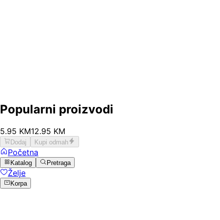
Popularni proizvodi
5
.
95
KM
12.95
KM
Dodaj
Kupi odmah
Početna
Katalog
Pretraga
Želje
Korpa