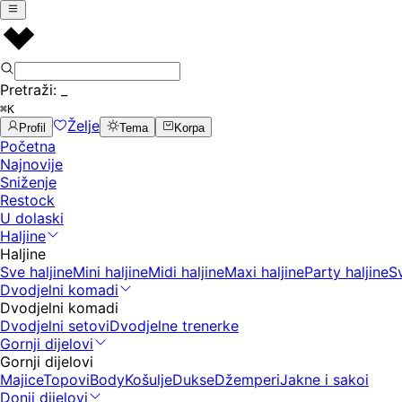
Pretraži:
_
⌘K
Želje
Profil
Tema
Korpa
Početna
Najnovije
Sniženje
Restock
U dolaski
Haljine
Haljine
Sve haljine
Mini haljine
Midi haljine
Maxi haljine
Party haljine
S
Dvodjelni komadi
Dvodjelni komadi
Dvodjelni setovi
Dvodjelne trenerke
Gornji dijelovi
Gornji dijelovi
Majice
Topovi
Body
Košulje
Dukse
Džemperi
Jakne i sakoi
Donji dijelovi