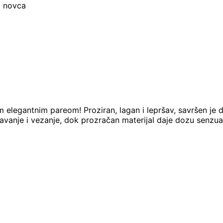
t novca
m elegantnim pareom! Proziran, lagan i lepršav, savršen je 
anje i vezanje, dok prozračan materijal daje dozu senzual