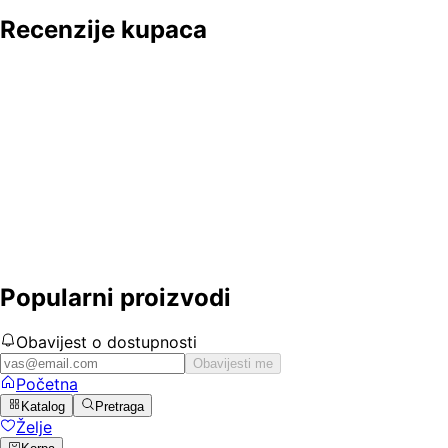
Recenzije kupaca
Popularni proizvodi
Obavijest o dostupnosti
Obavijesti me
Početna
Katalog
Pretraga
Želje