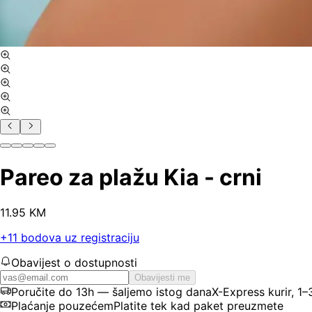
Pareo za plažu Kia - crni
11
.
95
KM
+
11
bodova uz registraciju
Obavijest o dostupnosti
Obavijesti me
Poručite do 13h — šaljemo istog dana
X-Express kurir, 1
Plaćanje pouzećem
Platite tek kad paket preuzmete