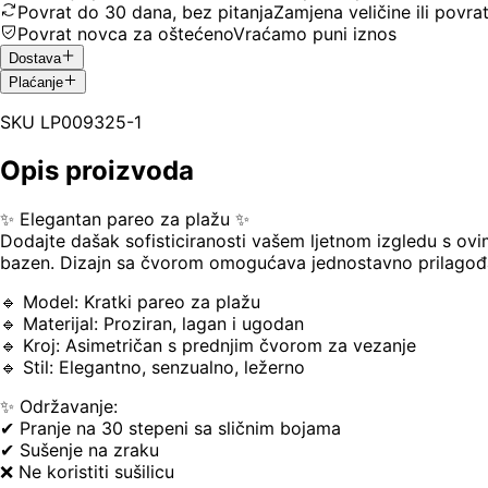
Povrat do 30 dana, bez pitanja
Zamjena veličine ili povra
Povrat novca za oštećeno
Vraćamo puni iznos
Dostava
Plaćanje
SKU
LP009325-1
Opis proizvoda
✨ Elegantan pareo za plažu ✨
Dodajte dašak sofisticiranosti vašem ljetnom izgledu s ovi
bazen. Dizajn sa čvorom omogućava jednostavno prilagođav
🔹 Model: Kratki pareo za plažu
🔹 Materijal: Proziran, lagan i ugodan
🔹 Kroj: Asimetričan s prednjim čvorom za vezanje
🔹 Stil: Elegantno, senzualno, ležerno
✨ Održavanje:
✔ Pranje na 30 stepeni sa sličnim bojama
✔ Sušenje na zraku
❌ Ne koristiti sušilicu