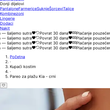
Donji dijelovi
Pantalone
Farmerice
Suknje
Šorcevi
Tajice
Kombinezoni
Lingerie
Dodaci
Nakit
šaljemo sutra
Povrat 30 dana
Plaćanje pouzećem
šaljemo sutra
Povrat 30 dana
Plaćanje pouzećem
šaljemo sutra
Povrat 30 dana
Plaćanje pouzećem
šaljemo sutra
Povrat 30 dana
Plaćanje pouzećem
Početna
·
Kupaći kostim
·
Pareo za plažu Kia - crni