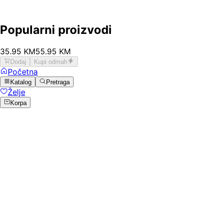
Popularni proizvodi
35
.
95
KM
55.95
KM
Dodaj
Kupi odmah
Početna
Katalog
Pretraga
Želje
Korpa