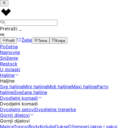
Pretraži:
_
⌘K
Želje
Profil
Tema
Korpa
Početna
Najnovije
Sniženje
Restock
U dolaski
Haljine
Haljine
Sve haljine
Mini haljine
Midi haljine
Maxi haljine
Party
haljine
Svečane haljine
Dvodjelni komadi
Dvodjelni komadi
Dvodjelni setovi
Dvodjelne trenerke
Gornji dijelovi
Gornji dijelovi
Majice
Topovi
Body
Košulje
Dukse
Džemperi
Jakne i sakoi