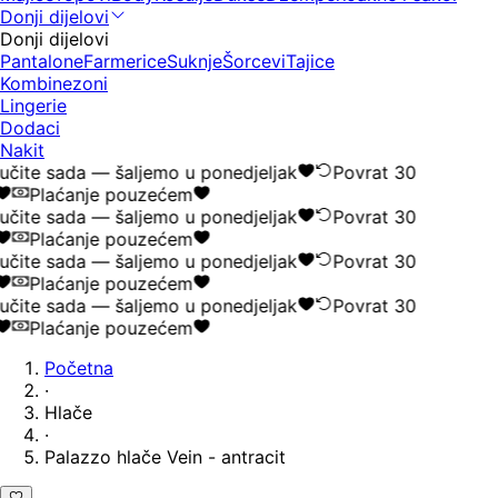
Donji dijelovi
Donji dijelovi
Pantalone
Farmerice
Suknje
Šorcevi
Tajice
Kombinezoni
Lingerie
Dodaci
Nakit
čite sada — šaljemo u ponedjeljak
Povrat 30
Plaćanje pouzećem
čite sada — šaljemo u ponedjeljak
Povrat 30
Plaćanje pouzećem
čite sada — šaljemo u ponedjeljak
Povrat 30
Plaćanje pouzećem
čite sada — šaljemo u ponedjeljak
Povrat 30
Plaćanje pouzećem
Početna
·
Hlače
·
Palazzo hlače Vein - antracit