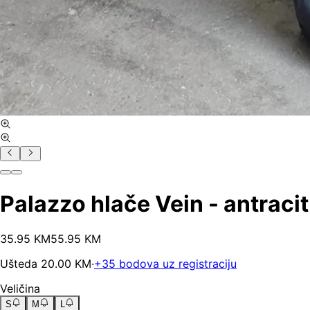
Palazzo hlače Vein - antracit
35
.
95
KM
55.95
KM
Ušteda
20.00
KM
·
+
35
bodova uz registraciju
Veličina
S
M
L