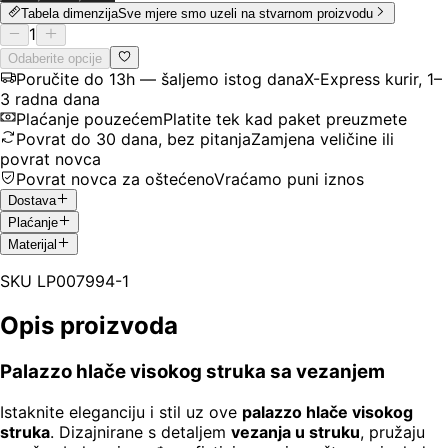
Tabela dimenzija
Sve mjere smo uzeli na stvarnom proizvodu
1
Odaberite opcije
Poručite do 13h — šaljemo istog dana
X-Express kurir, 1–
3 radna dana
Plaćanje pouzećem
Platite tek kad paket preuzmete
Povrat do 30 dana, bez pitanja
Zamjena veličine ili
povrat novca
Povrat novca za oštećeno
Vraćamo puni iznos
Dostava
Plaćanje
Materijal
SKU
LP007994-1
Opis proizvoda
Palazzo hlače visokog struka sa vezanjem
Istaknite eleganciju i stil uz ove
palazzo hlače visokog
struka
. Dizajnirane s detaljem
vezanja u struku
, pružaju