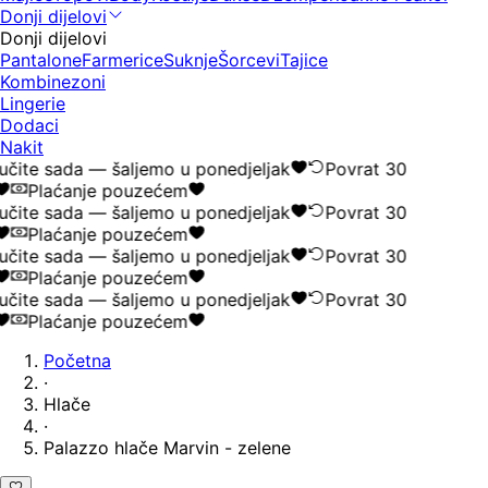
Donji dijelovi
Donji dijelovi
Pantalone
Farmerice
Suknje
Šorcevi
Tajice
Kombinezoni
Lingerie
Dodaci
Nakit
čite sada — šaljemo u ponedjeljak
Povrat 30
Plaćanje pouzećem
čite sada — šaljemo u ponedjeljak
Povrat 30
Plaćanje pouzećem
čite sada — šaljemo u ponedjeljak
Povrat 30
Plaćanje pouzećem
čite sada — šaljemo u ponedjeljak
Povrat 30
Plaćanje pouzećem
Početna
·
Hlače
·
Palazzo hlače Marvin - zelene