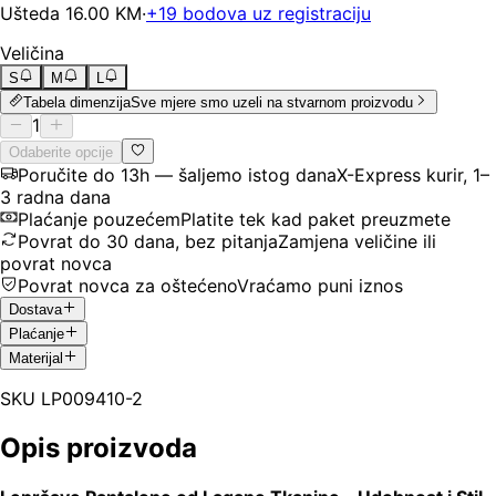
Ušteda
16.00
KM
·
+
19
bodova uz registraciju
Veličina
S
M
L
Tabela dimenzija
Sve mjere smo uzeli na stvarnom proizvodu
1
Odaberite opcije
Poručite do 13h — šaljemo istog dana
X-Express kurir, 1–
3 radna dana
Plaćanje pouzećem
Platite tek kad paket preuzmete
Povrat do 30 dana, bez pitanja
Zamjena veličine ili
povrat novca
Povrat novca za oštećeno
Vraćamo puni iznos
Dostava
Plaćanje
Materijal
SKU
LP009410-2
Opis proizvoda