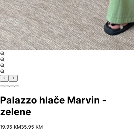
Palazzo hlače Marvin -
zelene
19
.
95
KM
35.95
KM