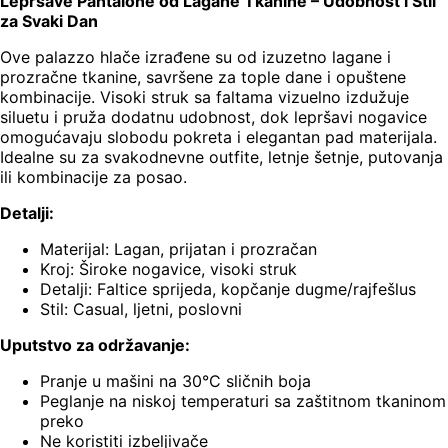
Lepršave Pantalone od Lagane Tkanine – Udobnost i Stil
za Svaki Dan
Ove palazzo hlače izrađene su od izuzetno lagane i
prozračne tkanine, savršene za tople dane i opuštene
kombinacije. Visoki struk sa faltama vizuelno izdužuje
siluetu i pruža dodatnu udobnost, dok lepršavi nogavice
omogućavaju slobodu pokreta i elegantan pad materijala.
Idealne su za svakodnevne outfite, letnje šetnje, putovanja
ili kombinacije za posao.
Detalji:
Materijal: Lagan, prijatan i prozračan
Kroj: Široke nogavice, visoki struk
Detalji: Faltice sprijeda, kopčanje dugme/rajfešlus
Stil: Casual, ljetni, poslovni
Uputstvo za održavanje:
Pranje u mašini na 30°C sličnih boja
Peglanje na niskoj temperaturi sa zaštitnom tkaninom
preko
Ne koristiti izbeljivače