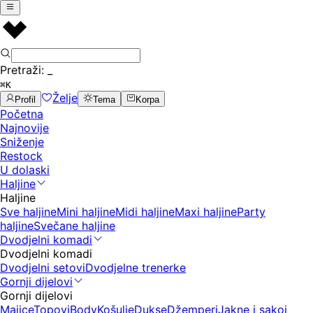
Pretraži:
_
⌘K
Želje
Profil
Tema
Korpa
Početna
Najnovije
Sniženje
Restock
U dolaski
Haljine
Haljine
Sve haljine
Mini haljine
Midi haljine
Maxi haljine
Party
haljine
Svečane haljine
Dvodjelni komadi
Dvodjelni komadi
Dvodjelni setovi
Dvodjelne trenerke
Gornji dijelovi
Gornji dijelovi
Majice
Topovi
Body
Košulje
Dukse
Džemperi
Jakne i sakoi