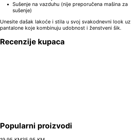
Sušenje na vazduhu (nije preporučena mašina za
sušenje)
Unesite dašak lakoće i stila u svoj svakodnevni look uz
pantalone koje kombinuju udobnost i ženstveni šik.
Recenzije kupaca
Popularni proizvodi
19
.
95
KM
35.95
KM