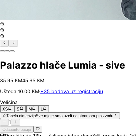
Palazzo hlače Lumia - sive
35
.
95
KM
45.95
KM
Ušteda
10.00
KM
·
+
35
bodova uz registraciju
Veličina
XS
S
M
L
Tabela dimenzija
Sve mjere smo uzeli na stvarnom proizvodu
1
Odaberite opcije
Poručite do 13h — šaljemo istog dana
X-Express kurir, 1