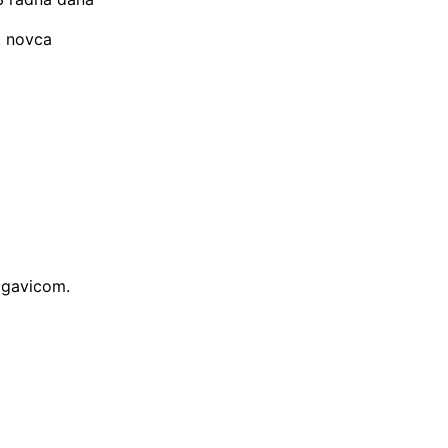
t novca
ogavicom.