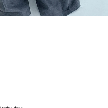
–3 radna dana