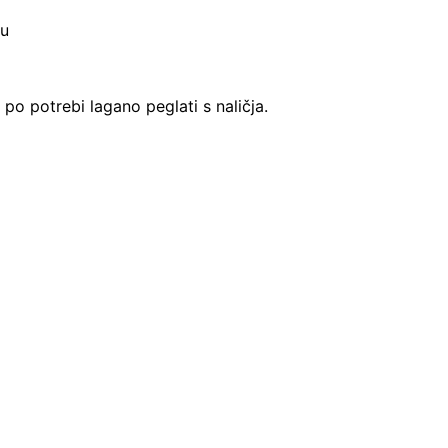
tu
; po potrebi lagano peglati s naličja.