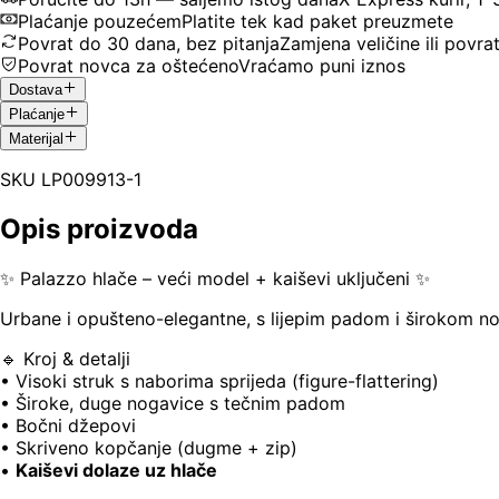
Plaćanje pouzećem
Platite tek kad paket preuzmete
Povrat do 30 dana, bez pitanja
Zamjena veličine ili povra
Povrat novca za oštećeno
Vraćamo puni iznos
Dostava
Plaćanje
Materijal
SKU
LP009913-1
Opis proizvoda
✨ Palazzo hlače – veći model + kaiševi uključeni ✨
Urbane i opušteno-elegantne, s lijepim padom i širokom n
🔹 Kroj & detalji
• Visoki struk s naborima sprijeda (figure-flattering)
• Široke, duge nogavice s tečnim padom
• Bočni džepovi
• Skriveno kopčanje (dugme + zip)
•
Kaiševi dolaze uz hlače