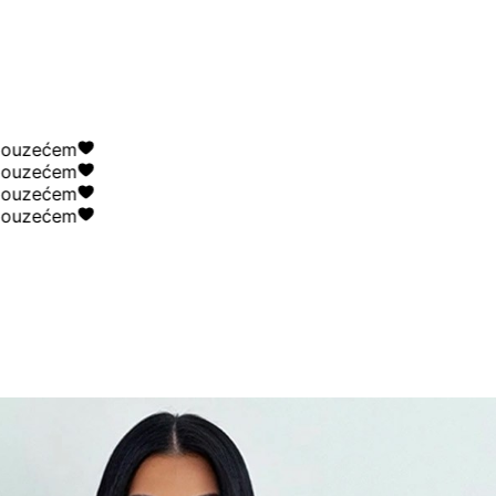
zećem
zećem
zećem
zećem