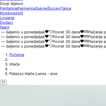
Donji dijelovi
Pantalone
Farmerice
Suknje
Šorcevi
Tajice
Kombinezoni
Lingerie
Dodaci
Nakit
šaljemo u ponedjeljak
Povrat 30 dana
Plaćanje pou
šaljemo u ponedjeljak
Povrat 30 dana
Plaćanje pou
šaljemo u ponedjeljak
Povrat 30 dana
Plaćanje pou
šaljemo u ponedjeljak
Povrat 30 dana
Plaćanje pou
Početna
·
Hlače
·
Palazzo hlače Lumia - sive