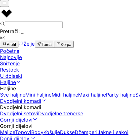
Pretraži:
_
⌘K
Želje
Profil
Tema
Korpa
Početna
Najnovije
Sniženje
Restock
U dolaski
Haljine
Haljine
Sve haljine
Mini haljine
Midi haljine
Maxi haljine
Party haljine
S
Dvodjelni komadi
Dvodjelni komadi
Dvodjelni setovi
Dvodjelne trenerke
Gornji dijelovi
Gornji dijelovi
Majice
Topovi
Body
Košulje
Dukse
Džemperi
Jakne i sakoi
Donji dijelovi