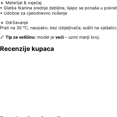
🔹 Materijal & osjećaj
• Glatka tkanina srednje debljine, lijepo se ponaša u pokre
• Udobne za cjelodnevno nošenje
🔹 Održavanje
Prati na 30 °C, naopako; bez izbjeljivača; sušiti na vješalici
📏
Tip za veličinu:
model je
veći
– uzmi manji broj.
Recenzije kupaca