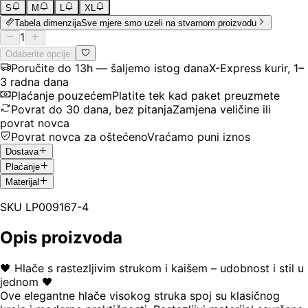
S
M
L
XL
Tabela dimenzija
Sve mjere smo uzeli na stvarnom proizvodu
1
Odaberite opcije
Poručite do 13h — šaljemo istog dana
X-Express kurir, 1–
3 radna dana
Plaćanje pouzećem
Platite tek kad paket preuzmete
Povrat do 30 dana, bez pitanja
Zamjena veličine ili
povrat novca
Povrat novca za oštećeno
Vraćamo puni iznos
Dostava
Plaćanje
Materijal
SKU
LP009167-4
Opis proizvoda
🖤 Hlače s rastezljivim strukom i kaišem – udobnost i stil u
jednom 🖤
Ove elegantne hlače visokog struka spoj su klasičnog