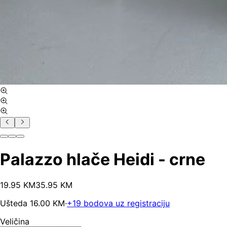
Palazzo hlače Heidi - crne
19
.
95
KM
35.95
KM
Ušteda
16.00
KM
·
+
19
bodova uz registraciju
Veličina