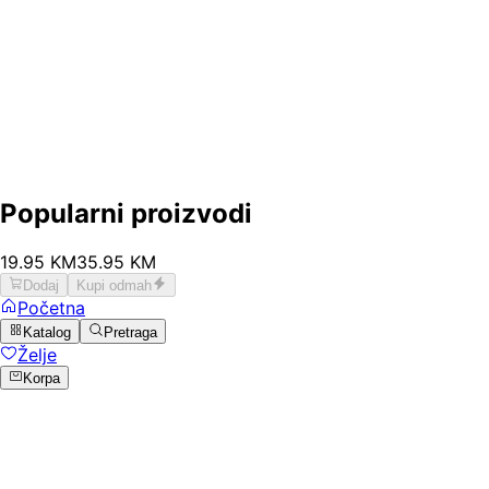
Popularni proizvodi
19
.
95
KM
35.95
KM
Dodaj
Kupi odmah
Početna
Katalog
Pretraga
Želje
Korpa