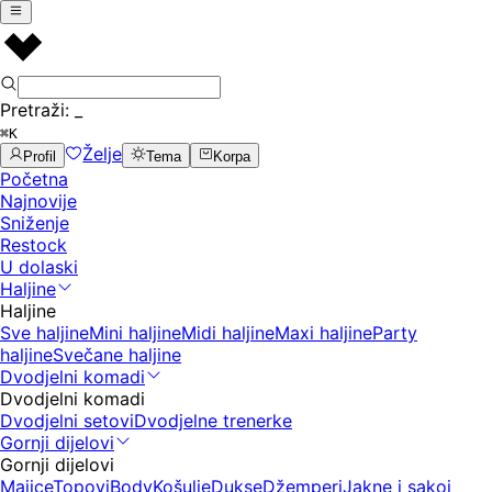
Pretraži:
_
⌘K
Želje
Profil
Tema
Korpa
Početna
Najnovije
Sniženje
Restock
U dolaski
Haljine
Haljine
Sve haljine
Mini haljine
Midi haljine
Maxi haljine
Party
haljine
Svečane haljine
Dvodjelni komadi
Dvodjelni komadi
Dvodjelni setovi
Dvodjelne trenerke
Gornji dijelovi
Gornji dijelovi
Majice
Topovi
Body
Košulje
Dukse
Džemperi
Jakne i sakoi