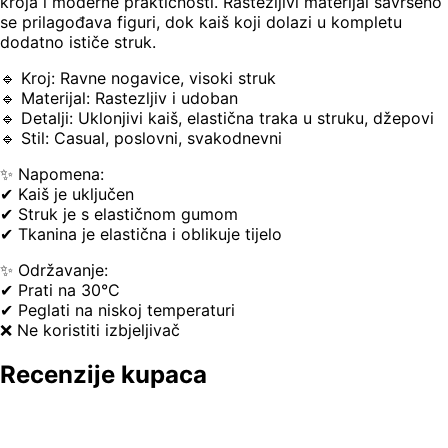
kroja i moderne praktičnosti. Rastezljivi materijal savršeno
se prilagođava figuri, dok kaiš koji dolazi u kompletu
dodatno ističe struk.
🔹 Kroj: Ravne nogavice, visoki struk
🔹 Materijal: Rastezljiv i udoban
🔹 Detalji: Uklonjivi kaiš, elastična traka u struku, džepovi
🔹 Stil: Casual, poslovni, svakodnevni
✨ Napomena:
✔ Kaiš je uključen
✔ Struk je s elastičnom gumom
✔ Tkanina je elastična i oblikuje tijelo
✨ Održavanje:
✔ Prati na 30°C
✔ Peglati na niskoj temperaturi
❌ Ne koristiti izbjeljivač
Recenzije kupaca