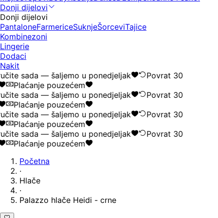
Donji dijelovi
Donji dijelovi
Pantalone
Farmerice
Suknje
Šorcevi
Tajice
Kombinezoni
Lingerie
Dodaci
Nakit
učite sada — šaljemo u ponedjeljak
Povrat 30
Plaćanje pouzećem
učite sada — šaljemo u ponedjeljak
Povrat 30
Plaćanje pouzećem
učite sada — šaljemo u ponedjeljak
Povrat 30
Plaćanje pouzećem
učite sada — šaljemo u ponedjeljak
Povrat 30
Plaćanje pouzećem
Početna
·
Hlače
·
Palazzo hlače Heidi - crne