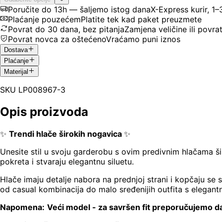
Poručite do 13h — šaljemo istog dana
X-Express kurir, 1
Plaćanje pouzećem
Platite tek kad paket preuzmete
Povrat do 30 dana, bez pitanja
Zamjena veličine ili povra
Povrat novca za oštećeno
Vraćamo puni iznos
Dostava
Plaćanje
Materijal
SKU
LP008967-3
Opis proizvoda
✨
Trendi hlače širokih nogavica
✨
Unesite stil u svoju garderobu s ovim predivnim hlačama ši
pokreta i stvaraju elegantnu siluetu.
Hlače imaju detalje nabora na prednjoj strani i kopčaju se 
od casual kombinacija do malo sređenijih outfita s elegant
Napomena:
Veći model - za savršen fit preporučujemo da