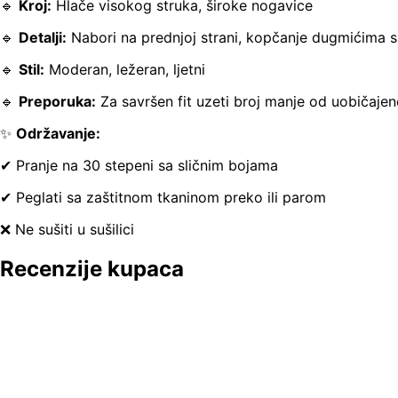
🔹
Kroj:
Hlače visokog struka, široke nogavice
🔹
Detalji:
Nabori na prednjoj strani, kopčanje dugmićima s
🔹
Stil:
Moderan, ležeran, ljetni
🔹
Preporuka:
Za savršen fit uzeti broj manje od uobičajen
✨
Održavanje:
✔ Pranje na 30 stepeni sa sličnim bojama
✔ Peglati sa zaštitnom tkaninom preko ili parom
❌ Ne sušiti u sušilici
Recenzije kupaca