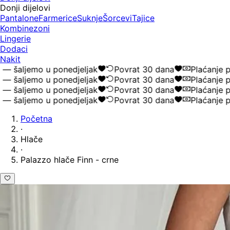
Donji dijelovi
Pantalone
Farmerice
Suknje
Šorcevi
Tajice
Kombinezoni
Lingerie
Dodaci
Nakit
aljemo u ponedjeljak
Povrat 30 dana
Plaćanje pou
aljemo u ponedjeljak
Povrat 30 dana
Plaćanje pou
aljemo u ponedjeljak
Povrat 30 dana
Plaćanje pou
aljemo u ponedjeljak
Povrat 30 dana
Plaćanje pou
Početna
·
Hlače
·
Palazzo hlače Finn - crne