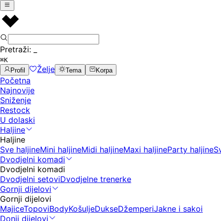
Pretraži:
_
⌘K
Želje
Profil
Tema
Korpa
Početna
Najnovije
Sniženje
Restock
U dolaski
Haljine
Haljine
Sve haljine
Mini haljine
Midi haljine
Maxi haljine
Party haljine
S
Dvodjelni komadi
Dvodjelni komadi
Dvodjelni setovi
Dvodjelne trenerke
Gornji dijelovi
Gornji dijelovi
Majice
Topovi
Body
Košulje
Dukse
Džemperi
Jakne i sakoi
Donji dijelovi