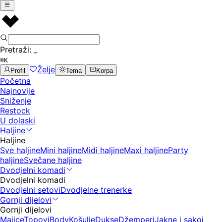
Pretraži:
_
⌘K
Želje
Profil
Tema
Korpa
Početna
Najnovije
Sniženje
Restock
U dolaski
Haljine
Haljine
Sve haljine
Mini haljine
Midi haljine
Maxi haljine
Party
haljine
Svečane haljine
Dvodjelni komadi
Dvodjelni komadi
Dvodjelni setovi
Dvodjelne trenerke
Gornji dijelovi
Gornji dijelovi
Majice
Topovi
Body
Košulje
Dukse
Džemperi
Jakne i sakoi