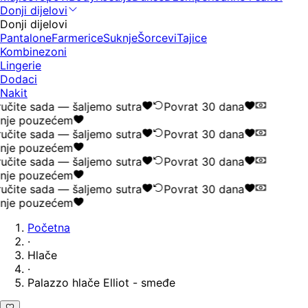
Donji dijelovi
Donji dijelovi
Pantalone
Farmerice
Suknje
Šorcevi
Tajice
Kombinezoni
Lingerie
Dodaci
Nakit
učite sada — šaljemo sutra
Povrat 30 dana
nje pouzećem
učite sada — šaljemo sutra
Povrat 30 dana
nje pouzećem
učite sada — šaljemo sutra
Povrat 30 dana
nje pouzećem
učite sada — šaljemo sutra
Povrat 30 dana
nje pouzećem
Početna
·
Hlače
·
Palazzo hlače Elliot - smeđe