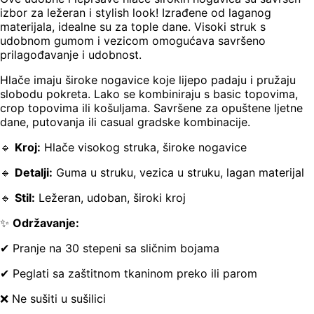
izbor za ležeran i stylish look! Izrađene od laganog
materijala, idealne su za tople dane. Visoki struk s
udobnom gumom i vezicom omogućava savršeno
prilagođavanje i udobnost.
Hlače imaju široke nogavice koje lijepo padaju i pružaju
slobodu pokreta. Lako se kombiniraju s basic topovima,
crop topovima ili košuljama. Savršene za opuštene ljetne
dane, putovanja ili casual gradske kombinacije.
🔹
Kroj:
Hlače visokog struka, široke nogavice
🔹
Detalji:
Guma u struku, vezica u struku, lagan materijal
🔹
Stil:
Ležeran, udoban, široki kroj
✨
Održavanje:
✔ Pranje na 30 stepeni sa sličnim bojama
✔ Peglati sa zaštitnom tkaninom preko ili parom
❌ Ne sušiti u sušilici