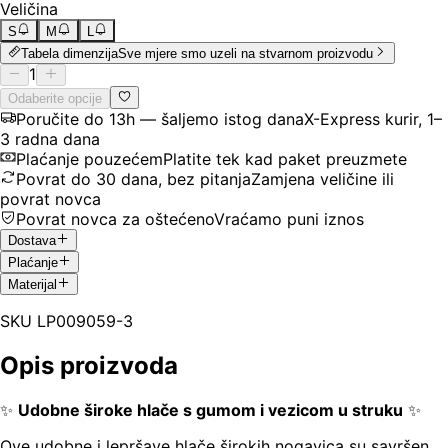
Veličina
S
M
L
Tabela dimenzija
Sve mjere smo uzeli na stvarnom proizvodu
1
Odaberite opcije
Poručite do 13h — šaljemo istog dana
X-Express kurir, 1–
3 radna dana
Plaćanje pouzećem
Platite tek kad paket preuzmete
Povrat do 30 dana, bez pitanja
Zamjena veličine ili
povrat novca
Povrat novca za oštećeno
Vraćamo puni iznos
Dostava
Plaćanje
Materijal
SKU
LP009059-3
Opis proizvoda
✨
Udobne široke hlače s gumom i vezicom u struku
✨
Ove udobne i lepršave hlače širokih nogavica su savršen