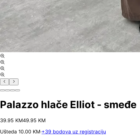
Palazzo hlače Elliot - smeđe
39
.
95
KM
49.95
KM
Ušteda
10.00
KM
·
+
39
bodova uz registraciju