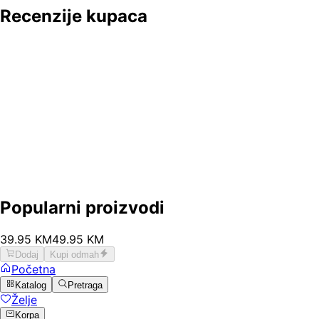
Recenzije kupaca
Popularni proizvodi
39
.
95
KM
49.95
KM
Dodaj
Kupi odmah
Početna
Katalog
Pretraga
Želje
Korpa