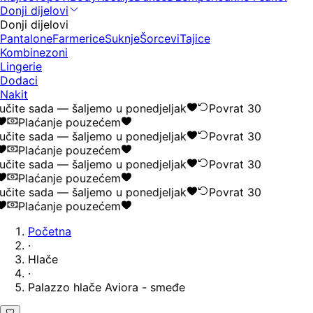
Donji dijelovi
Donji dijelovi
Pantalone
Farmerice
Suknje
Šorcevi
Tajice
Kombinezoni
Lingerie
Dodaci
Nakit
čite sada — šaljemo u ponedjeljak
Povrat 30
Plaćanje pouzećem
čite sada — šaljemo u ponedjeljak
Povrat 30
Plaćanje pouzećem
čite sada — šaljemo u ponedjeljak
Povrat 30
Plaćanje pouzećem
čite sada — šaljemo u ponedjeljak
Povrat 30
Plaćanje pouzećem
Početna
·
Hlače
·
Palazzo hlače Aviora - smeđe