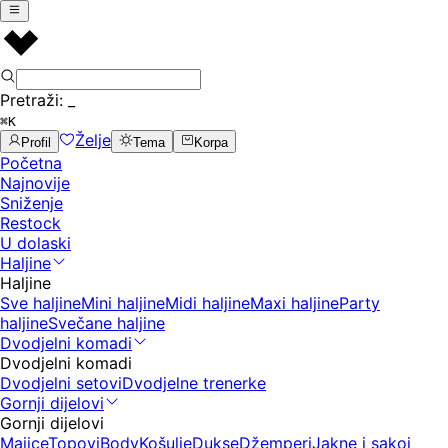
Pretraži:
_
⌘K
Želje
Profil
Tema
Korpa
Početna
Najnovije
Sniženje
Restock
U dolaski
Haljine
Haljine
Sve haljine
Mini haljine
Midi haljine
Maxi haljine
Party
haljine
Svečane haljine
Dvodjelni komadi
Dvodjelni komadi
Dvodjelni setovi
Dvodjelne trenerke
Gornji dijelovi
Gornji dijelovi
Majice
Topovi
Body
Košulje
Dukse
Džemperi
Jakne i sakoi