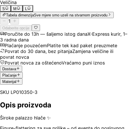
Veličina
S
M
L
Tabela dimenzija
Sve mjere smo uzeli na stvarnom proizvodu
1
Odaberite opcije
Poručite do 13h — šaljemo istog dana
X-Express kurir, 1–
3 radna dana
Plaćanje pouzećem
Platite tek kad paket preuzmete
Povrat do 30 dana, bez pitanja
Zamjena veličine ili
povrat novca
Povrat novca za oštećeno
Vraćamo puni iznos
Dostava
Plaćanje
Materijal
SKU
LP010350-3
Opis proizvoda
Široke palazzo hlače ✨
Figure-flattering za sve prilike – od eventa do poslovnog