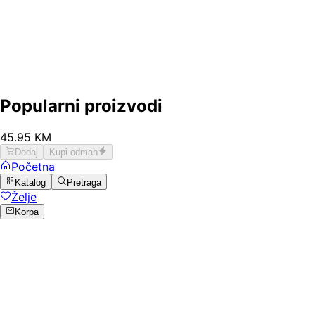
Popularni proizvodi
45
.
95
KM
Dodaj
Kupi odmah
Početna
Katalog
Pretraga
Želje
Korpa