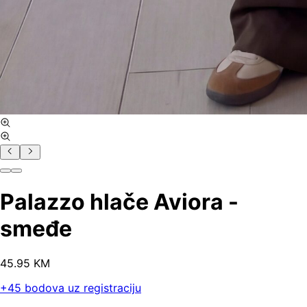
Palazzo hlače Aviora -
smeđe
45
.
95
KM
+
45
bodova uz registraciju