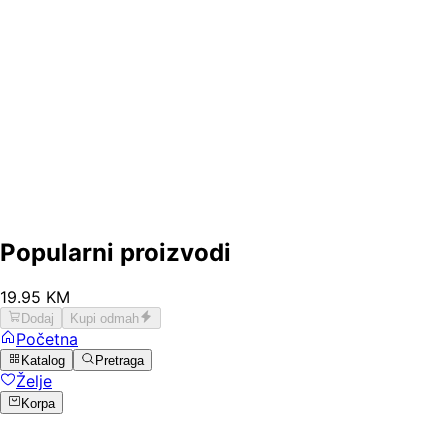
Popularni proizvodi
19
.
95
KM
Dodaj
Kupi odmah
Početna
Katalog
Pretraga
Želje
Korpa