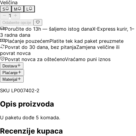
Veličina
S
M
L
1
Odaberite opcije
Poručite do 13h — šaljemo istog dana
X-Express kurir, 1–
3 radna dana
Plaćanje pouzećem
Platite tek kad paket preuzmete
Povrat do 30 dana, bez pitanja
Zamjena veličine ili
povrat novca
Povrat novca za oštećeno
Vraćamo puni iznos
Dostava
Plaćanje
Materijal
SKU
LP007402-2
Opis proizvoda
U paketu dođe 5 komada.
Recenzije kupaca