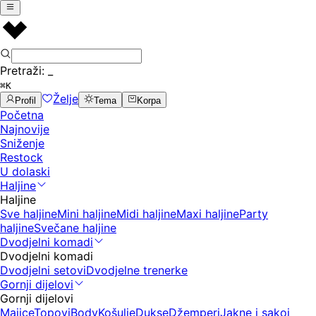
Pretraži:
_
⌘K
Želje
Profil
Tema
Korpa
Početna
Najnovije
Sniženje
Restock
U dolaski
Haljine
Haljine
Sve haljine
Mini haljine
Midi haljine
Maxi haljine
Party
haljine
Svečane haljine
Dvodjelni komadi
Dvodjelni komadi
Dvodjelni setovi
Dvodjelne trenerke
Gornji dijelovi
Gornji dijelovi
Majice
Topovi
Body
Košulje
Dukse
Džemperi
Jakne i sakoi