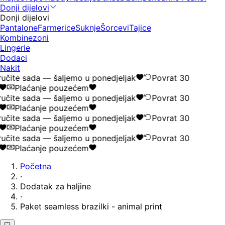
Donji dijelovi
Donji dijelovi
Pantalone
Farmerice
Suknje
Šorcevi
Tajice
Kombinezoni
Lingerie
Dodaci
Nakit
učite sada — šaljemo u ponedjeljak
Povrat 30
Plaćanje pouzećem
učite sada — šaljemo u ponedjeljak
Povrat 30
Plaćanje pouzećem
učite sada — šaljemo u ponedjeljak
Povrat 30
Plaćanje pouzećem
učite sada — šaljemo u ponedjeljak
Povrat 30
Plaćanje pouzećem
Početna
·
Dodatak za haljine
·
Paket seamless brazilki - animal print