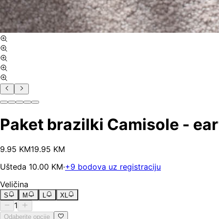
Paket brazilki Camisole - ea
9
.
95
KM
19.95
KM
Ušteda
10.00
KM
·
+
9
bodova uz registraciju
Veličina
S
M
L
XL
1
Odaberite opcije