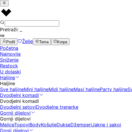
Pretraži:
_
⌘K
Želje
Profil
Tema
Korpa
Početna
Najnovije
Sniženje
Restock
U dolaski
Haljine
Haljine
Sve haljine
Mini haljine
Midi haljine
Maxi haljine
Party haljine
S
Dvodjelni komadi
Dvodjelni komadi
Dvodjelni setovi
Dvodjelne trenerke
Gornji dijelovi
Gornji dijelovi
Majice
Topovi
Body
Košulje
Dukse
Džemperi
Jakne i sakoi
Donji dijelovi