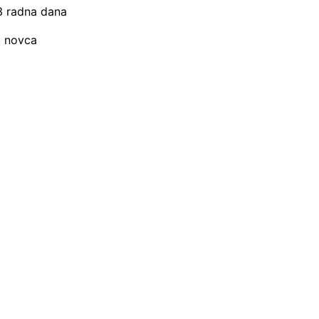
–3 radna dana
t novca