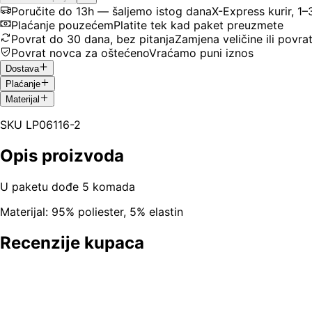
Poručite do 13h — šaljemo istog dana
X-Express kurir, 1
Plaćanje pouzećem
Platite tek kad paket preuzmete
Povrat do 30 dana, bez pitanja
Zamjena veličine ili povra
Povrat novca za oštećeno
Vraćamo puni iznos
Dostava
Plaćanje
Materijal
SKU
LP06116-2
Opis proizvoda
U paketu dođe 5 komada
Materijal: 95% poliester, 5% elastin
Recenzije kupaca