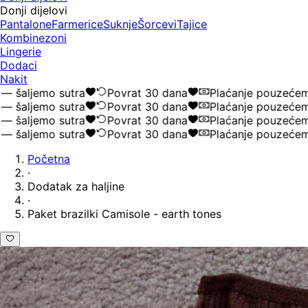
Donji dijelovi
Pantalone
Farmerice
Suknje
Šorcevi
Tajice
Kombinezoni
Lingerie
Dodaci
Nakit
aljemo sutra
Povrat 30 dana
Plaćanje pouzećem
aljemo sutra
Povrat 30 dana
Plaćanje pouzećem
aljemo sutra
Povrat 30 dana
Plaćanje pouzećem
aljemo sutra
Povrat 30 dana
Plaćanje pouzećem
Početna
·
Dodatak za haljine
·
Paket brazilki Camisole - earth tones