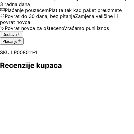
3 radna dana
Plaćanje pouzećem
Platite tek kad paket preuzmete
Povrat do 30 dana, bez pitanja
Zamjena veličine ili
povrat novca
Povrat novca za oštećeno
Vraćamo puni iznos
Dostava
Plaćanje
SKU
LP008011-1
Recenzije kupaca