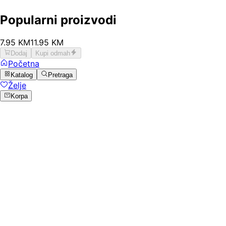
Popularni proizvodi
7
.
95
KM
11.95
KM
Dodaj
Kupi odmah
Početna
Katalog
Pretraga
Želje
Korpa