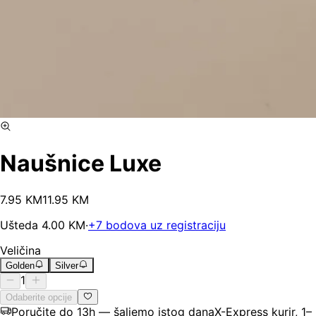
Naušnice Luxe
7
.
95
KM
11.95
KM
Ušteda
4.00
KM
·
+
7
bodova uz registraciju
Veličina
Golden
Silver
1
Odaberite opcije
Poručite do 13h — šaljemo istog dana
X-Express kurir, 1–