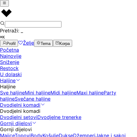
Pretraži:
_
⌘K
Želje
Profil
Tema
Korpa
Početna
Najnovije
Sniženje
Restock
U dolaski
Haljine
Haljine
Sve haljine
Mini haljine
Midi haljine
Maxi haljine
Party
haljine
Svečane haljine
Dvodjelni komadi
Dvodjelni komadi
Dvodjelni setovi
Dvodjelne trenerke
Gornji dijelovi
Gornji dijelovi
Majice
Topovi
Body
Košulje
Dukse
Džemperi
Jakne i sakoi