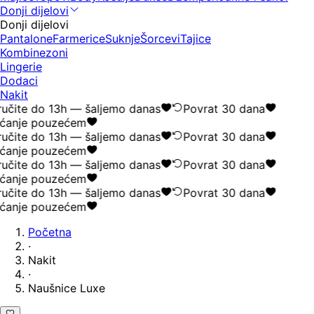
Donji dijelovi
Donji dijelovi
Pantalone
Farmerice
Suknje
Šorcevi
Tajice
Kombinezoni
Lingerie
Dodaci
Nakit
učite do 13h — šaljemo danas
Povrat 30 dana
ćanje pouzećem
učite do 13h — šaljemo danas
Povrat 30 dana
ćanje pouzećem
učite do 13h — šaljemo danas
Povrat 30 dana
ćanje pouzećem
učite do 13h — šaljemo danas
Povrat 30 dana
ćanje pouzećem
Početna
·
Nakit
·
Naušnice Luxe