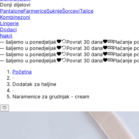
Donji dijelovi
Pantalone
Farmerice
Suknje
Šorcevi
Tajice
Kombinezoni
Lingerie
Dodaci
Nakit
šaljemo u ponedjeljak
Povrat 30 dana
Plaćanje pou
šaljemo u ponedjeljak
Povrat 30 dana
Plaćanje pou
šaljemo u ponedjeljak
Povrat 30 dana
Plaćanje pou
šaljemo u ponedjeljak
Povrat 30 dana
Plaćanje pou
Početna
·
Dodatak za haljine
·
Naramenice za grudnjak - cream