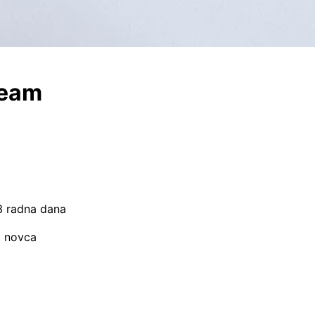
ream
–3 radna dana
t novca