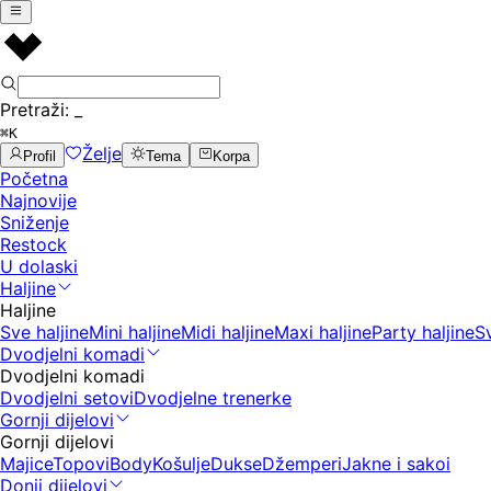
Pretraži:
_
⌘K
Želje
Profil
Tema
Korpa
Početna
Najnovije
Sniženje
Restock
U dolaski
Haljine
Haljine
Sve haljine
Mini haljine
Midi haljine
Maxi haljine
Party haljine
S
Dvodjelni komadi
Dvodjelni komadi
Dvodjelni setovi
Dvodjelne trenerke
Gornji dijelovi
Gornji dijelovi
Majice
Topovi
Body
Košulje
Dukse
Džemperi
Jakne i sakoi
Donji dijelovi