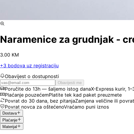
Naramenice za grudnjak - c
3
.
00
KM
+
3
bodova uz registraciju
Obavijest o dostupnosti
Obavijesti me
Poručite do 13h — šaljemo istog dana
X-Express kurir, 1
Plaćanje pouzećem
Platite tek kad paket preuzmete
Povrat do 30 dana, bez pitanja
Zamjena veličine ili povra
Povrat novca za oštećeno
Vraćamo puni iznos
Dostava
Plaćanje
Materijal