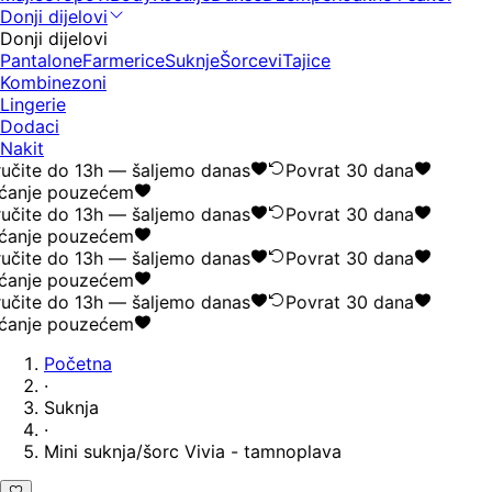
Donji dijelovi
Donji dijelovi
Pantalone
Farmerice
Suknje
Šorcevi
Tajice
Kombinezoni
Lingerie
Dodaci
Nakit
učite do 13h — šaljemo danas
Povrat 30 dana
ćanje pouzećem
učite do 13h — šaljemo danas
Povrat 30 dana
ćanje pouzećem
učite do 13h — šaljemo danas
Povrat 30 dana
ćanje pouzećem
učite do 13h — šaljemo danas
Povrat 30 dana
ćanje pouzećem
Početna
·
Suknja
·
Mini suknja/šorc Vivia - tamnoplava