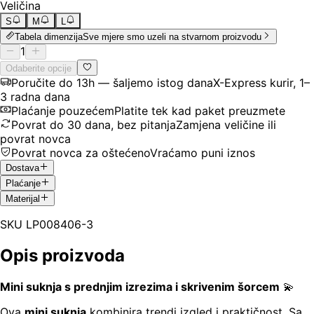
Veličina
S
M
L
Tabela dimenzija
Sve mjere smo uzeli na stvarnom proizvodu
1
Odaberite opcije
Poručite do 13h — šaljemo istog dana
X-Express kurir, 1–
3 radna dana
Plaćanje pouzećem
Platite tek kad paket preuzmete
Povrat do 30 dana, bez pitanja
Zamjena veličine ili
povrat novca
Povrat novca za oštećeno
Vraćamo puni iznos
Dostava
Plaćanje
Materijal
SKU
LP008406-3
Opis proizvoda
Mini suknja s prednjim izrezima i skrivenim šorcem
💫
Ova
mini suknja
kombinira trendi izgled i praktičnost. Sa