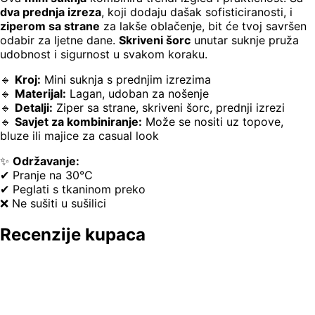
dva prednja izreza
, koji dodaju dašak sofisticiranosti, i
ziperom sa strane
za lakše oblačenje, bit će tvoj savršen
odabir za ljetne dane.
Skriveni šorc
unutar suknje pruža
udobnost i sigurnost u svakom koraku.
🔹
Kroj:
Mini suknja s prednjim izrezima
🔹
Materijal:
Lagan, udoban za nošenje
🔹
Detalji:
Ziper sa strane, skriveni šorc, prednji izrezi
🔹
Savjet za kombiniranje:
Može se nositi uz topove,
bluze ili majice za casual look
✨
Održavanje:
✔ Pranje na 30°C
✔ Peglati s tkaninom preko
❌ Ne sušiti u sušilici
Recenzije kupaca