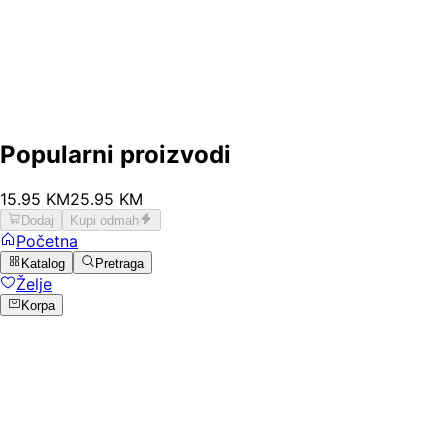
Popularni proizvodi
15
.
95
KM
25.95
KM
Dodaj
Kupi odmah
Početna
Katalog
Pretraga
Želje
Korpa