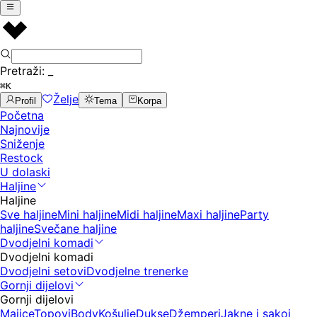
Pretraži:
_
⌘K
Želje
Profil
Tema
Korpa
Početna
Najnovije
Sniženje
Restock
U dolaski
Haljine
Haljine
Sve haljine
Mini haljine
Midi haljine
Maxi haljine
Party
haljine
Svečane haljine
Dvodjelni komadi
Dvodjelni komadi
Dvodjelni setovi
Dvodjelne trenerke
Gornji dijelovi
Gornji dijelovi
Majice
Topovi
Body
Košulje
Dukse
Džemperi
Jakne i sakoi