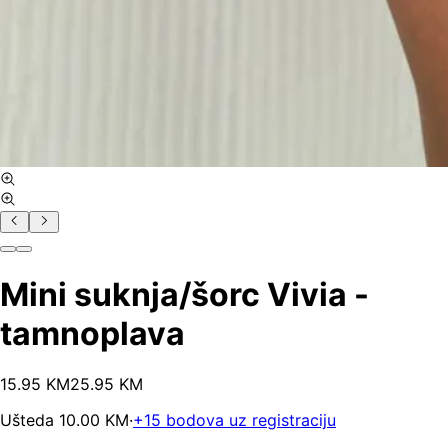
Mini suknja/šorc Vivia -
tamnoplava
15
.
95
KM
25.95
KM
Ušteda
10.00
KM
·
+
15
bodova uz registraciju