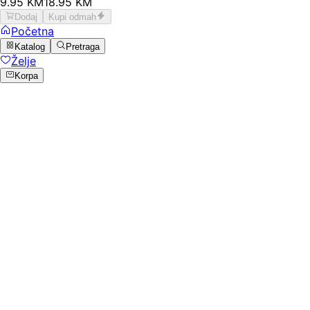
9
.
95
KM
18.95
KM
Dodaj
Kupi odmah
Početna
Katalog
Pretraga
Želje
Korpa