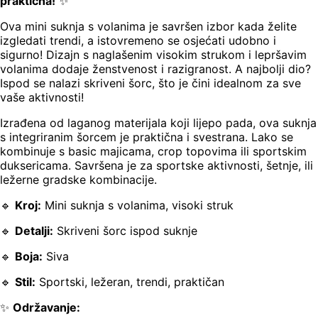
praktična!
✨
Ova mini suknja s volanima je savršen izbor kada želite
izgledati trendi, a istovremeno se osjećati udobno i
sigurno! Dizajn s naglašenim visokim strukom i lepršavim
volanima dodaje ženstvenost i razigranost. A najbolji dio?
Ispod se nalazi skriveni šorc, što je čini idealnom za sve
vaše aktivnosti!
Izrađena od laganog materijala koji lijepo pada, ova suknja
s integriranim šorcem je praktična i svestrana. Lako se
kombinuje s basic majicama, crop topovima ili sportskim
duksericama. Savršena je za sportske aktivnosti, šetnje, ili
ležerne gradske kombinacije.
🔹
Kroj:
Mini suknja s volanima, visoki struk
🔹
Detalji:
Skriveni šorc ispod suknje
🔹
Boja:
Siva
🔹
Stil:
Sportski, ležeran, trendi, praktičan
✨
Održavanje: