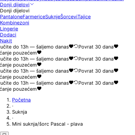
Donji dijelovi
Donji dijelovi
Pantalone
Farmerice
Suknje
Šorcevi
Tajice
Kombinezoni
Lingerie
Dodaci
Nakit
učite do 13h — šaljemo danas
Povrat 30 dana
ćanje pouzećem
učite do 13h — šaljemo danas
Povrat 30 dana
ćanje pouzećem
učite do 13h — šaljemo danas
Povrat 30 dana
ćanje pouzećem
učite do 13h — šaljemo danas
Povrat 30 dana
ćanje pouzećem
Početna
·
Suknja
·
Mini suknja/šorc Pascal - plava