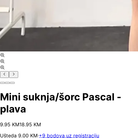
Mini suknja/šorc Pascal -
plava
9
.
95
KM
18.95
KM
Ušteda
9.00
KM
·
+
9
bodova uz registraciju