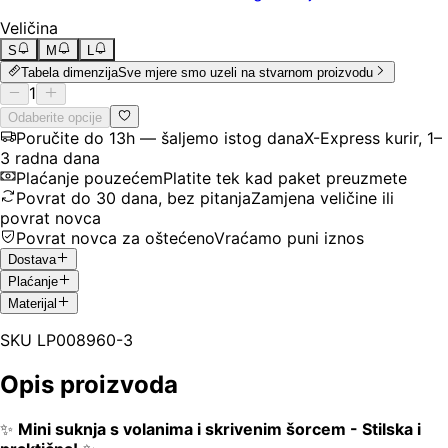
Veličina
S
M
L
Tabela dimenzija
Sve mjere smo uzeli na stvarnom proizvodu
1
Odaberite opcije
Poručite do 13h — šaljemo istog dana
X-Express kurir, 1–
3 radna dana
Plaćanje pouzećem
Platite tek kad paket preuzmete
Povrat do 30 dana, bez pitanja
Zamjena veličine ili
povrat novca
Povrat novca za oštećeno
Vraćamo puni iznos
Dostava
Plaćanje
Materijal
SKU
LP008960-3
Opis proizvoda
✨
Mini suknja s volanima i skrivenim šorcem - Stilska i