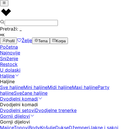
Pretraži:
_
⌘K
Želje
Profil
Tema
Korpa
Početna
Najnovije
Sniženje
Restock
U dolaski
Haljine
Haljine
Sve haljine
Mini haljine
Midi haljine
Maxi haljine
Party
haljine
Svečane haljine
Dvodjelni komadi
Dvodjelni komadi
Dvodjelni setovi
Dvodjelne trenerke
Gornji dijelovi
Gornji dijelovi
Majice
Topovi
Body
Košulje
Dukse
Džemperi
Jakne i sakoi