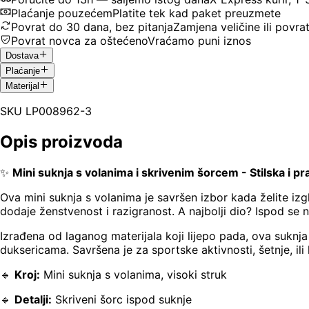
Plaćanje pouzećem
Platite tek kad paket preuzmete
Povrat do 30 dana, bez pitanja
Zamjena veličine ili povra
Povrat novca za oštećeno
Vraćamo puni iznos
Dostava
Plaćanje
Materijal
SKU
LP008962-3
Opis proizvoda
✨
Mini suknja s volanima i skrivenim šorcem - Stilska i pr
Ova mini suknja s volanima je savršen izbor kada želite iz
dodaje ženstvenost i razigranost. A najbolji dio? Ispod se na
Izrađena od laganog materijala koji lijepo pada, ova suknj
duksericama. Savršena je za sportske aktivnosti, šetnje, il
🔹
Kroj:
Mini suknja s volanima, visoki struk
🔹
Detalji:
Skriveni šorc ispod suknje