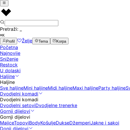
Pretraži:
_
⌘K
Želje
Profil
Tema
Korpa
Početna
Najnovije
Sniženje
Restock
U dolaski
Haljine
Haljine
Sve haljine
Mini haljine
Midi haljine
Maxi haljine
Party haljine
S
Dvodjelni komadi
Dvodjelni komadi
Dvodjelni setovi
Dvodjelne trenerke
Gornji dijelovi
Gornji dijelovi
Majice
Topovi
Body
Košulje
Dukse
Džemperi
Jakne i sakoi
Donji dijelovi