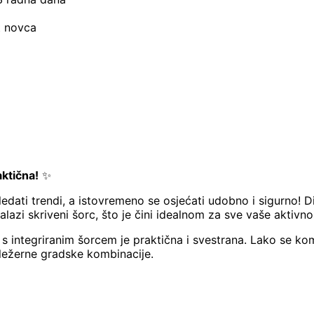
t novca
aktična!
✨
gledati trendi, a istovremeno se osjećati udobno i sigurno!
lazi skriveni šorc, što je čini idealnom za sve vaše aktivnos
a s integriranim šorcem je praktična i svestrana. Lako se k
i ležerne gradske kombinacije.