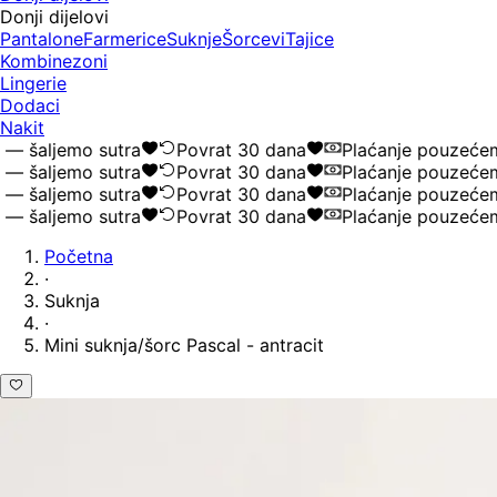
Donji dijelovi
Pantalone
Farmerice
Suknje
Šorcevi
Tajice
Kombinezoni
Lingerie
Dodaci
Nakit
šaljemo sutra
Povrat 30 dana
Plaćanje pouzećem
šaljemo sutra
Povrat 30 dana
Plaćanje pouzećem
šaljemo sutra
Povrat 30 dana
Plaćanje pouzećem
šaljemo sutra
Povrat 30 dana
Plaćanje pouzećem
Početna
·
Suknja
·
Mini suknja/šorc Pascal - antracit