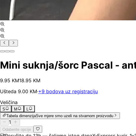
Mini suknja/šorc Pascal - ant
9
.
95
KM
18.95
KM
Ušteda
9.00
KM
·
+
9
bodova uz registraciju
Veličina
S
M
L
Tabela dimenzija
Sve mjere smo uzeli na stvarnom proizvodu
1
Odaberite opcije
Poručite do 13h — šaljemo istog dana
X-Express kurir, 1