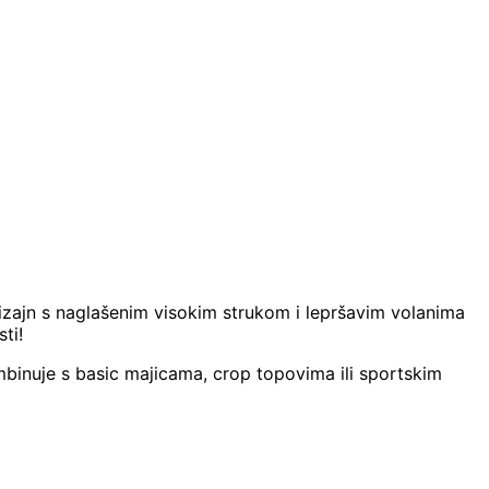
 Dizajn s naglašenim visokim strukom i lepršavim volanima
ti!
ombinuje s basic majicama, crop topovima ili sportskim