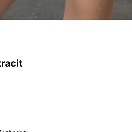
racit
–3 radna dana